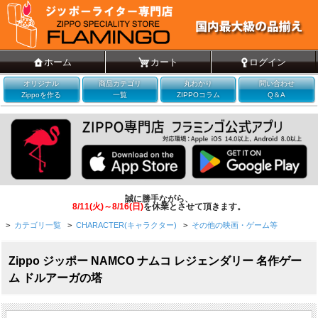
ホーム
カート
ログイン
オリジナル
商品カテゴリ
丸わかり
問い合わせ
Zippoを作る
一覧
ZIPPOコラム
Q＆A
誠に勝手ながら、
8/11(火)～8/16(日)
を休業とさせて頂きます。
>
カテゴリ一覧
>
CHARACTER(キャラクター)
>
その他の映画・ゲーム等
Zippo ジッポー NAMCO ナムコ レジェンダリー 名作ゲー
ム ドルアーガの塔