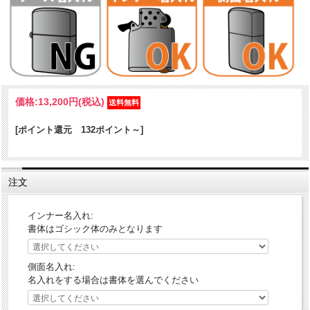
ナムコの名作ゲーム達が、ZIPPOで登場しました！往年のゲーマーさ
価格:
13,200円
(税込)
んなら一度は目にしたことがあるゲーム。昔懐かしい気持ちに心が踊
るのではないでしょうか。話題にネタにもなりそうなZIPPOです。
[ポイント還元 132ポイント～]
ケース形状：レギュラー・ケース
加工表面処理：塗装｜
注文
インナー名入れ:
書体はゴシック体のみとなります
側面名入れ:
名入れをする場合は書体を選んでください