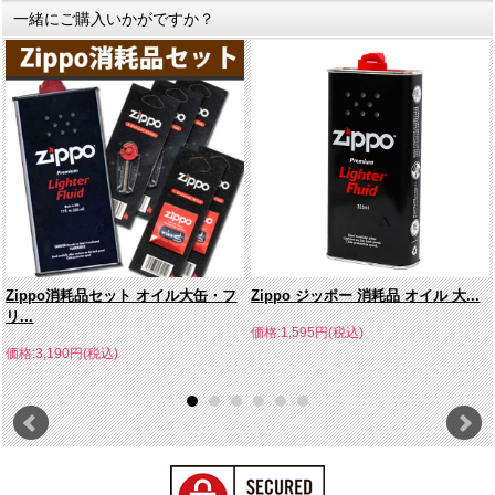
一緒にご購入いかがですか？
Zippo消耗品セット オイル大缶・フ
Zippo ジッポー 消耗品 オイル 大...
リ...
価格:1,595円(税込)
価格:3,190円(税込)