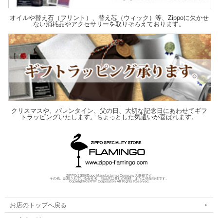
オイルや替え石（フリント）、替え芯（ウィック）等、Zippoに欠かせ
ない消耗品やアクセサリーを取りそろえております。
クリスマスや、バレンタイン、父の日、大切な記念日にあわせてギフ
トラッピングいたします。ちょっとした気遣いが喜ばれます。
ZIPPOは米国Zippo Manufacturing Companyの商標です
その他、記載されている会社名、商品名は各社の商標、または登録商標です。
Copyright(C) RYP Corporation All Rights Reserved.
お店のトップへ戻る