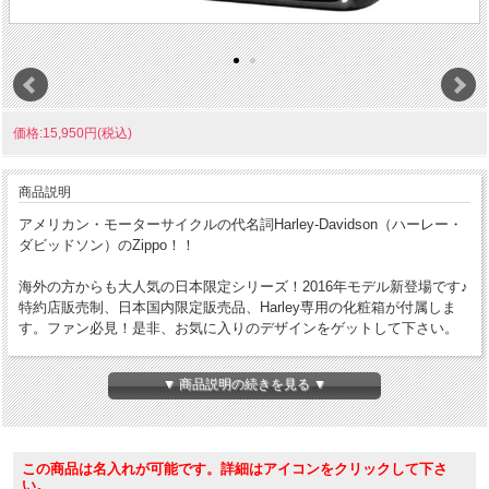
価格:15,950円(税込)
商品説明
アメリカン・モーターサイクルの代名詞Harley-Davidson（ハーレー・
ダビッドソン）のZippo！！
海外の方からも大人気の日本限定シリーズ！2016年モデル新登場です♪
特約店販売制、日本国内限定販売品、Harley専用の化粧箱が付属しま
す。ファン必見！是非、お気に入りのデザインをゲットして下さい。
ケース形状：レギュラー・ケース
▼ 商品説明の続きを見る ▼
加工表面処理：ブラックイオン｜ゴールドメッキ｜ゴールドメタル
この商品は名入れが可能です。詳細はアイコンをクリックして下さ
い。