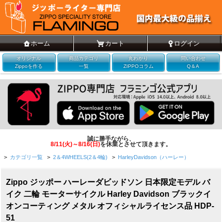
ホーム
カート
ログイン
オリジナル
商品カテゴリ
丸わかり
問い合わせ
Zippoを作る
一覧
ZIPPOコラム
Q＆A
誠に勝手ながら、
8/11(火)～8/16(日)
を休業とさせて頂きます。
>
カテゴリ一覧
>
2＆4WHEELS(2＆4輪)
>
HarleyDavidson（ハーレー）
Zippo ジッポー ハーレーダビッドソン 日本限定モデル バ
イク 二輪 モーターサイクル Harley Davidson ブラックイ
オンコーティング メタル オフィシャルライセンス品 HDP-
51