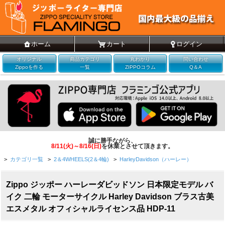
ホーム
カート
ログイン
オリジナル
商品カテゴリ
丸わかり
問い合わせ
Zippoを作る
一覧
ZIPPOコラム
Q＆A
誠に勝手ながら、
8/11(火)～8/16(日)
を休業とさせて頂きます。
>
カテゴリ一覧
>
2＆4WHEELS(2＆4輪)
>
HarleyDavidson（ハーレー）
Zippo ジッポー ハーレーダビッドソン 日本限定モデル バ
イク 二輪 モーターサイクル Harley Davidson ブラス古美
エスメタル オフィシャルライセンス品 HDP-11