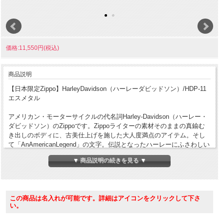
価格:11,550円(税込)
商品説明
【日本限定Zippo】HarleyDavidson（ハーレーダビッドソン）/HDP-11
エスメタル
アメリカン・モーターサイクルの代名詞Harley-Davidson（ハーレー・
ダビッドソン）のZippoです。Zippoライターの素材そのままの真鍮む
き出しのボディに、古美仕上げを施した大人度満点のアイテム。そし
て「AnAmericanLegend」の文字。伝説となったハーレーにふさわしい
落ち着いた仕上がりです。特約店販売制、日本国内限定販売品です。
▼ 商品説明の続きを見る ▼
Harley専用の化粧箱が付属します。
ケース形状：レギュラーケース
加工表面処理：真鍮古美仕上げ｜真鍮いぶしメタル
この商品は名入れが可能です。詳細はアイコンをクリックして下さ
その他：特約店販売制｜日本限定販売
い。