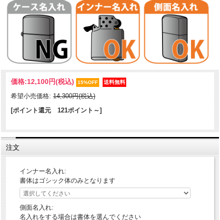
革巻きにウインディを箔押ししたZIPPOです。1937年に初めて全米に
価格:
12,100円
(税込)
打ち出したZippoの広告に描かれた「風の中でタバコに火をつける女
15%OFF
性」が、Windy（ウインディ）です。それ以降ZIPPO社は、この美しい
希望小売価格:
14,300円(税込)
女性のイラストが入った広告をたびたび有名雑誌に載せるようになり
ました。革製品は、使えば使うほど味わいが増します。シワやムラが
[ポイント還元 121ポイント～]
ありますが、革製品ゆえの風合いです。ZIPPO毎に個体差がございま
すので、予めご了承下さい。
注文
ケース形状：レギュラー・ケース
加工表面処理：革巻き｜箔押し
インナー名入れ:
書体はゴシック体のみとなります
側面名入れ:
名入れをする場合は書体を選んでください