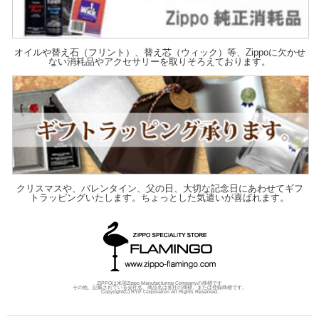
オイルや替え石（フリント）、替え芯（ウィック）等、Zippoに欠かせ
ない消耗品やアクセサリーを取りそろえております。
クリスマスや、バレンタイン、父の日、大切な記念日にあわせてギフ
トラッピングいたします。ちょっとした気遣いが喜ばれます。
ZIPPOは米国Zippo Manufacturing Companyの商標です
その他、記載されている会社名、商品名は各社の商標、または登録商標です。
Copyright(C) RYP Corporation All Rights Reserved.