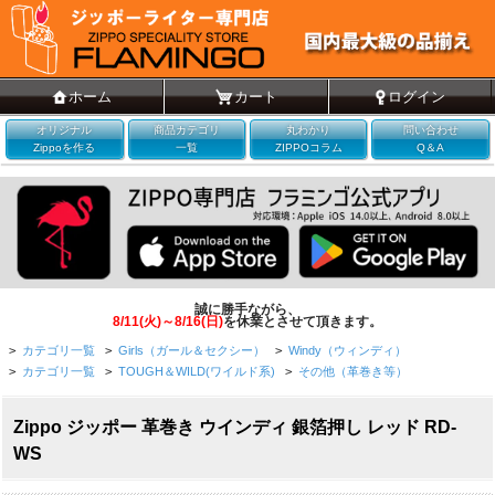
ホーム
カート
ログイン
オリジナル
商品カテゴリ
丸わかり
問い合わせ
Zippoを作る
一覧
ZIPPOコラム
Q＆A
誠に勝手ながら、
8/11(火)～8/16(日)
を休業とさせて頂きます。
>
カテゴリ一覧
>
Girls（ガール＆セクシー）
>
Windy（ウィンディ）
>
カテゴリ一覧
>
TOUGH＆WILD(ワイルド系)
>
その他（革巻き等）
Zippo ジッポー 革巻き ウインディ 銀箔押し レッド RD-
WS