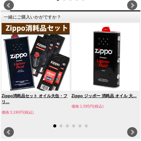
一緒にご購入いかがですか？
Zippo消耗品セット オイル大缶・フ
Zippo ジッポー 消耗品 オイル 大...
リ...
価格:1,595円(税込)
価格:3,190円(税込)