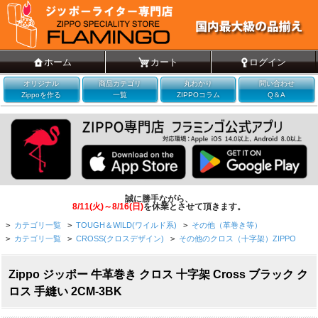
ホーム
カート
ログイン
オリジナル
商品カテゴリ
丸わかり
問い合わせ
Zippoを作る
一覧
ZIPPOコラム
Q＆A
誠に勝手ながら、
8/11(火)～8/16(日)
を休業とさせて頂きます。
>
カテゴリ一覧
>
TOUGH＆WILD(ワイルド系)
>
その他（革巻き等）
>
カテゴリ一覧
>
CROSS(クロスデザイン)
>
その他のクロス（十字架）ZIPPO
Zippo ジッポー 牛革巻き クロス 十字架 Cross ブラック ク
ロス 手縫い 2CM-3BK