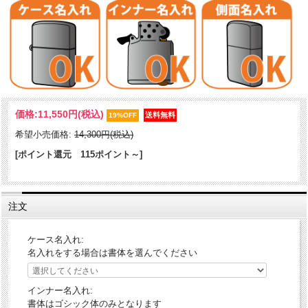
靴や財布、バック等多くの革製品で使用される牛革。厚みがあり強度
価格:
11,550円
(税込)
や耐久性に優れている革です。革製品は、使えば使うほど味わいが増
19%OFF
します。シワやムラがありますが、革製品ゆえの風合いです。ZIPPO
希望小売価格:
14,300円(税込)
毎に個体差がございますので、予めご了承下さい。
[ポイント還元 115ポイント～]
ケース形状：レギュラーケース
加工表面処理：牛革巻｜メタル貼り
注文
ケース名入れ:
名入れをする場合は書体を選んでください
インナー名入れ:
書体はゴシック体のみとなります