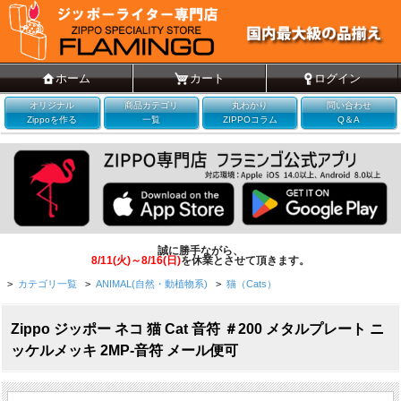
ホーム
カート
ログイン
オリジナル
商品カテゴリ
丸わかり
問い合わせ
Zippoを作る
一覧
ZIPPOコラム
Q＆A
誠に勝手ながら、
8/11(火)～8/16(日)
を休業とさせて頂きます。
>
カテゴリ一覧
>
ANIMAL(自然・動植物系)
>
猫（Cats）
Zippo ジッポー ネコ 猫 Cat 音符 ＃200 メタルプレート ニ
ッケルメッキ 2MP-音符 メール便可