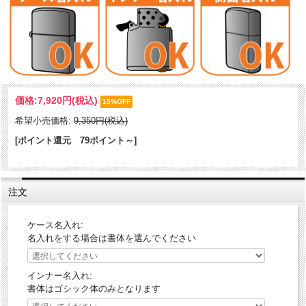
ネコちゃんのイメージから連想される色々なシーンがデザインされて
価格:
7,920円
(税込)
います。愛らしいシルエットと繊細で美しいデザインが、ベストマッ
15%OFF
チ♪ついつい、顔がほころぶ癒し系Zippoです。
希望小売価格:
9,350円(税込)
[ポイント還元 79ポイント～]
ケース形状：レギュラー・ケース
加工表面処理：真鍮板｜細密エッチング｜ニッケルメッキ
注文
ケース名入れ:
名入れをする場合は書体を選んでください
インナー名入れ:
書体はゴシック体のみとなります