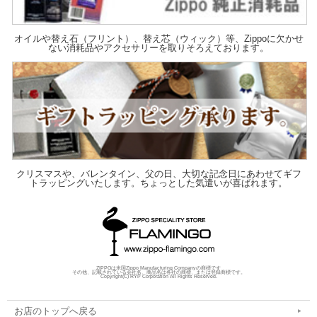
オイルや替え石（フリント）、替え芯（ウィック）等、Zippoに欠かせ
ない消耗品やアクセサリーを取りそろえております。
クリスマスや、バレンタイン、父の日、大切な記念日にあわせてギフ
トラッピングいたします。ちょっとした気遣いが喜ばれます。
ZIPPOは米国Zippo Manufacturing Companyの商標です
その他、記載されている会社名、商品名は各社の商標、または登録商標です。
Copyright(C) RYP Corporation All Rights Reserved.
お店のトップへ戻る