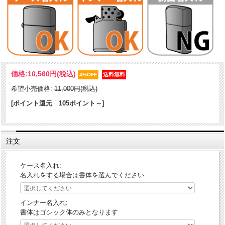
躍動感溢れる龍が、表面から側面までの2面にわたりダイナミックに描
価格:
10,560円
(税込)
かれております。龍が手に持つ「如意宝珠」は、あらゆる願いを叶え
4%OFF
る力を持つと信じられています。願掛けのアイテムとして持つものあ
希望小売価格:
11,000円(税込)
り？！着火する手に力が入りそうな、迫力あるZIPPO！
[ポイント還元 105ポイント～]
ケース形状：レギュラー・ケース
加工表面処理：真鍮いぶし仕上げ｜エッチング｜2面連続加工
注文
ケース名入れ:
名入れをする場合は書体を選んでください
インナー名入れ:
書体はゴシック体のみとなります