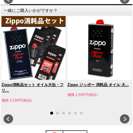
一緒にご購入いかがですか？
Zippo消耗品セット オイル大缶・フ
Zippo ジッポー 消耗品 オイル 大...
リ...
価格:1,595円(税込)
価格:3,190円(税込)