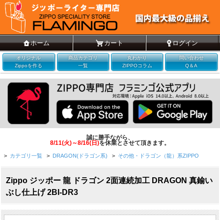
ホーム
カート
ログイン
オリジナル
商品カテゴリ
丸わかり
問い合わせ
Zippoを作る
一覧
ZIPPOコラム
Q＆A
誠に勝手ながら、
8/11(火)～8/16(日)
を休業とさせて頂きます。
>
カテゴリ一覧
>
DRAGON(ドラゴン系)
>
その他・ドラゴン（龍）系ZIPPO
Zippo ジッポー 龍 ドラゴン 2面連続加工 DRAGON 真鍮い
ぶし仕上げ 2BI-DR3