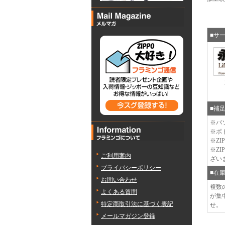
■サ
■補
※パ
※ボ
※Z
※Z
ご利用案内
ざい
プライバシーポリシー
■在
お問い合わせ
複数
よくある質問
が集
特定商取引法に基づく表記
せ。
メールマガジン登録