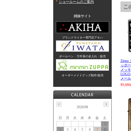
ショールームのご案内
こ
姉妹サイト
ブランドライター専門店アキハ
ボールペン・万年筆の名入れ・販売
Zipp
ッポー
メッキ
LOGO
オーダーメイドグッズ制作/販売
メール
¥9,680
2026/08
日
月
火
水
木
金
土
1
2
3
4
5
6
7
8