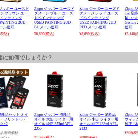
o ジッポー ユーズド
Zippo ジッポー ユーズド
Zippo ジッポー ユーズド
Zippo
ジ ブラウン ユー
ダメージ ブルー ユーズ
ダメージ レッド ユーズ
Cat 
インティング
ドペインティング
ドペインティング
鍮いぶし 
PAINTING 2UD-
USED PAINTING 2UD-
USED PAINTING 2UD-
Gestur
メール便可
BL メール便可
RED メール便可
便可
(税込)
¥8,690
(税込)
¥8,690
(税込)
¥8,140
(
緒に如何でしょうか？
po消耗品セット オイ
Zippo ジッポー 消耗品
Zippo ジッポー 消耗品
Zippo
・フリント×3・
オイル 大缶 ライター用
オイル 小缶 ライター用
ウィック
ク×2
オイル 純正 355ml AFL-
オイル 純正 133ml AFL-
純正 1
2355
2133
品販売価格:
¥396
(税
¥1,595
(税込)
¥880
(税込)