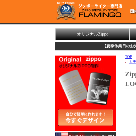
オリジナルZippo
【夏季休業日のお知らせ】
誠に勝
TOP
カ
Zi
LO