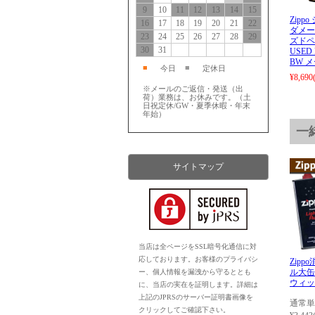
9
10
11
12
13
14
15
Zipp
16
17
18
19
20
21
22
ダメー
23
24
25
26
27
28
29
ズドペ
30
31
USED 
BW 
■
■
今日
定休日
¥8,690
※メールのご返信・発送（出
荷）業務は、お休みです。（土
日祝定休/GW・夏季休暇・年末
年始）
一
サイトマップ
当店は全ページをSSL暗号化通信に対
応しております。お客様のプライバシ
Zip
ル大缶
ー、個人情報を漏洩から守るととも
ウィッ
に、当店の実在を証明します。詳細は
上記のJPRSのサーバー証明書画像を
通常単
クリックしてご確認下さい。