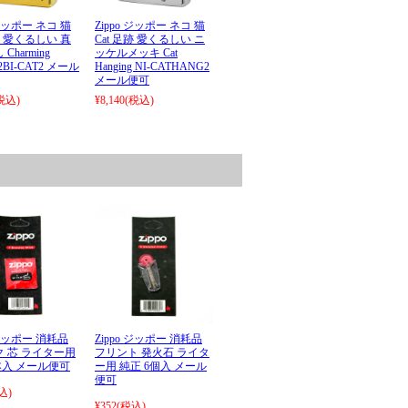
 ジッポー ネコ 猫
Zippo ジッポー ネコ 猫
足跡 愛くるしい 真
Cat 足跡 愛くるしい ニ
Charming
ッケルメッキ Cat
e 2BI-CAT2 メール
Hanging NI-CATHANG2
メール便可
税込)
¥8,140
(税込)
 ジッポー 消耗品
Zippo ジッポー 消耗品
 芯 ライター用
フリント 発火石 ライタ
本入 メール便可
ー用 純正 6個入 メール
便可
込)
¥352
(税込)