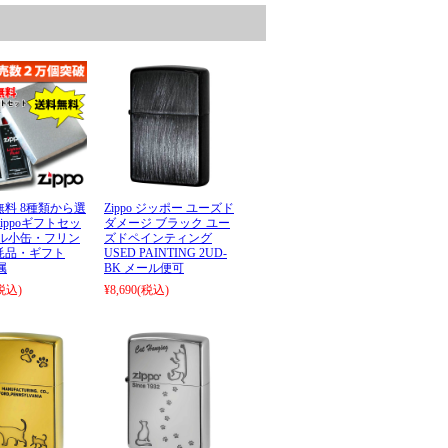
料 8種類から選
Zippo ジッポー ユーズド
ippoギフトセッ
ダメージ ブラック ユー
イル小缶・フリン
ズドペインティング
耗品・ギフト
USED PAINTING 2UD-
属
BK メール便可
税込)
¥8,690
(税込)