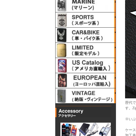
歴代で
す。Z
※いぶ
ケース
加工表