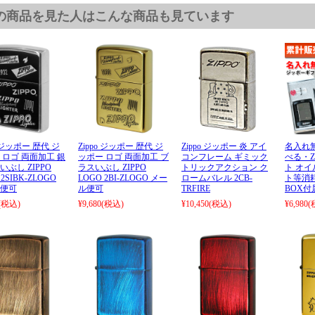
の商品を見た人はこんな商品も見ています
o ジッポー 歴代 ジ
Zippo ジッポー 歴代 ジ
Zippo ジッポー 炎 アイ
名入れ無
 ロゴ 両面加工 銀
ッポー ロゴ 両面加工 ブ
コンフレーム ギミック
べる・Z
いぶし ZIPPO
ラスいぶし ZIPPO
トリックアクション ク
ト オ
 2SIBK-ZLOGO
LOGO 2BI-ZLOGO メー
ロームバレル 2CB-
ト等消
便可
ル便可
TRFIRE
BOX付
(税込)
¥9,680
(税込)
¥10,450
(税込)
¥6,980
(