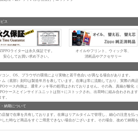
ービス
ZIPPOライターは永久保証です。
オイルやフリント、ウィック等、
安心してお買い求め下さい。
消耗品やアクセサリー
足
ソコン、OS、プラウザの環境により実物と若干色合いが異なる場合があります。
トム（底部）刻印は製造年月を表しています。在庫は常に流動しており、実際の商
IPPOケース内側は、通常メッキ等の処理はされておりません。その為、真鍮が酸化
IPPOケースとインサイドユニットは別々にストックされ、出荷時に組み合わされま
ます。
庫・納期について
の店舗で在庫を共有しております。在庫はリアルタイムで管理し、細心の注意を払
中した時など商品をすぐご用意できない場合がございます。その場合、改めて納期