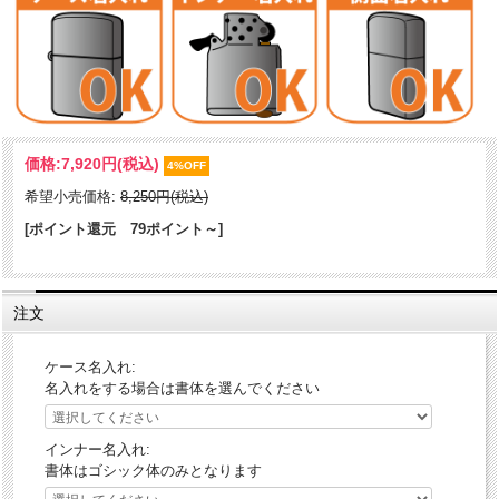
定番のロゴ入りZippo！ロゴ部分がメタル貼りで、彫刻やプリントに比
価格:
7,920円
(税込)
べちょっぴりお洒落♪さらに、古美仕上げで落着いた雰囲気です。普段
4%OFF
使いにオススメ！！
希望小売価格:
8,250円(税込)
ケース形状：レギュラー・ケース
[ポイント還元 79ポイント～]
加工表面処理：ニッケルメッキ｜古美仕上｜メタル貼り
注文
ケース名入れ:
名入れをする場合は書体を選んでください
インナー名入れ:
書体はゴシック体のみとなります