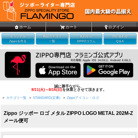
ホーム
カート
ログイン
オリジナル
商品カテゴリ
丸わかり
問い合わせ
Zippoを作る
一覧
ZIPPOコラム
Q＆A
誠に勝手ながら、
8/11(火)～8/16(日)
を休業とさせて頂きます。
>
カテゴリ一覧
>
STANDARD(定番)
>
Zippoアイコン・ロゴ
Zippo ジッポー ロゴ メタル ZIPPO LOGO METAL 202M-Z
メール便可