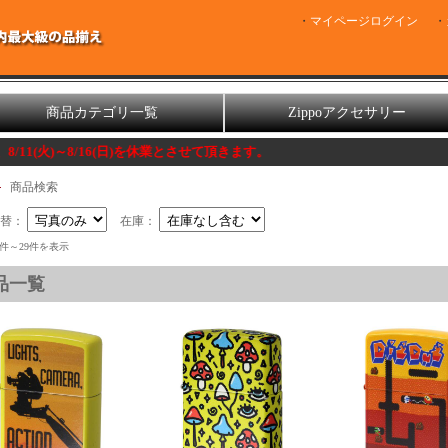
マイページログイン
商品カテゴリ一覧
Zippoアクセサリー
/16(日)を休業とさせて頂きます。
商品検索
切替：
在庫：
1件～29件を表示
品一覧