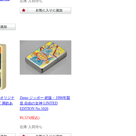
在庫 入荷待ち
潮社オリジナ
Zippo ジッポー 絶版・1996年製
ズ 満鉄あ
造 自由の女神 LINITED
EDITION No.1026
¥6,325
(税込)
在庫 入荷待ち