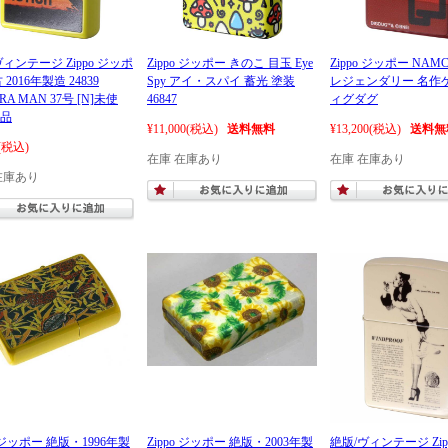
ィンテージ Zippo ジッポ
Zippo ジッポー きのこ 目玉 Eye
Zippo ジッポー NAM
 2016年製造 24839
Spy アイ・スパイ 蓄光 塗装
レジェンダリー 名作
RA MAN 37号 [N]未使
46847
ィグダグ
品
¥11,000
(税込)
送料無料
¥13,200
(税込)
送料無
(税込)
在庫 在庫あり
在庫 在庫あり
在庫あり
o ジッポー 絶版・1996年製
Zippo ジッポー 絶版・2003年製
絶版/ヴィンテージ Zip