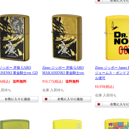
o ジッポー 牙狼 GARO
Zippo ジッポー 牙狼 GARO
Zippo ジッポー James B
ISENKI 黄金騎士ver. GD
MAKAISENKI 黄金騎士ver.
ジェームス・ボンド 29
ル便可
0
(税込)
送料無料
¥10,175
(税込)
送料無料
¥4,950
(税込)
入荷待ち
在庫 入荷待ち
在庫 入荷待ち