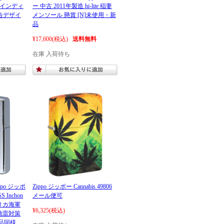
 ウインディ
ー 中古 2011年製造 hi-lite 稲妻
広告デザイ
メンソール 懸賞 [N]未使用・新
品
¥17,600
(税込)
送料無料
在庫 入荷待ち
po ジッポ
Zippo ジッポー Cannabis 49806
 Inchon
メール便可
アメリカ海軍
¥6,325
(税込)
地雷対策
新品同様