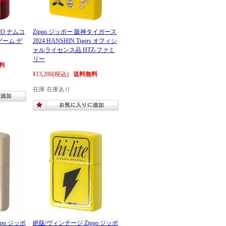
CO ナムコ
Zippo ジッポー 阪神タイガース
ゲーム デ
2024 HANSHIN Tigers オフィシ
ャルライセンス品 HTZ-ファミ
リー
料
¥13,200
(税込)
送料無料
在庫 在庫あり
po ジッポ
絶版/ヴィンテージ Zippo ジッポ