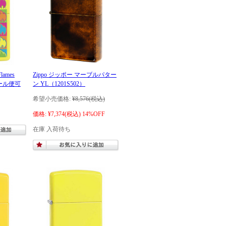
lames
Zippo ジッポー マーブルパター
 メール便可
ン YL（1201S502）
希望小売価格:
¥8,576
(税込)
価格:
¥7,374
(税込)
14%OFF
在庫 入荷待ち