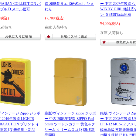
WAIIAN COLLECTION パ
造 和紙巻きエポ研ぎ出し ひま
ー 中古 2007年製造
プル D メール便可
わり
WINDY GIRL 雑誌
ン [S]ほぼ新品同様
(税込)
¥7,700
(税込)
¥4,950
(税込)
入荷待ち
在庫 入荷待ち
在庫 入荷待ち
ィンテージ Zippo ジッポ
絶版/ヴィンテージ Zippo ジッポ
絶版/ヴィンテージ Zip
 2016年製造 LIGHTS
ー 中古 2003年製造 ZIPPO Paul
ー 中古 2003年製造 USS
RA ACTION プリント イ
Smith ツートンカラー 黄色＆ク
LPH-12 MCS-12 
塗装 [N]未使用・新品
リーム クリームロゴ [S]ほぼ新
硫黄島級強襲揚陸艦 
品同様
指揮支援船 [S]ほぼ