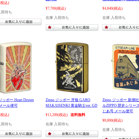
(税込)
¥7,700
(税込)
¥4,840
(税込)
入荷待ち
在庫 入荷待ち
在庫 入荷待ち
 ジッポー Heart Design
Zippo ジッポー 牙狼 GARO
Zippo ジッポー 新
7 メール便可
MAKAISENKI 黄金騎士ver. GD
ルZIPPO 歴史シリー
じあ号 メール便可
(税込)
¥13,200
(税込)
送料無料
¥8,800
(税込)
入荷待ち
在庫 入荷待ち
在庫 入荷待ち