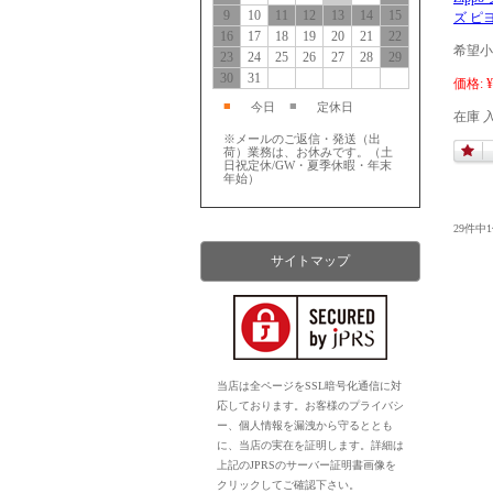
9
10
11
12
13
14
15
ズ ピ
16
17
18
19
20
21
22
希望小
23
24
25
26
27
28
29
30
31
価格:
¥
■
■
今日
定休日
在庫 
※メールのご返信・発送（出
荷）業務は、お休みです。（土
日祝定休/GW・夏季休暇・年末
年始）
29件中
サイトマップ
当店は全ページをSSL暗号化通信に対
応しております。お客様のプライバシ
ー、個人情報を漏洩から守るととも
に、当店の実在を証明します。詳細は
上記のJPRSのサーバー証明書画像を
クリックしてご確認下さい。