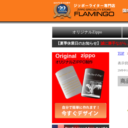
オリジナルZippo
【夏季休業日のお知らせ】
誠に勝手ながら、8/11(火)～8
TOP
表示
29件中
商