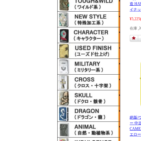
造 HA
イナッ
¥5,225
在庫 
絶版/ヴ
ー 中古
CAME
エロー