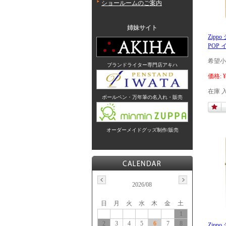
ショールームのご案内
姉妹サイト
Zipp
POP
希望小
ブランドライター専門店アキハ
価格:
¥
在庫 
ボールペン・万年筆の名入れ・販売
オーダーメイドグッズ制作/販売
2026/08
日
月
火
水
木
金
土
1
2
3
4
5
6
7
8
Zip