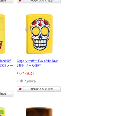
ond 007
Zippo ジッポー Day of the Dead
565 メー
24894 メール便可
¥5,225
(税込)
在庫 入荷待ち