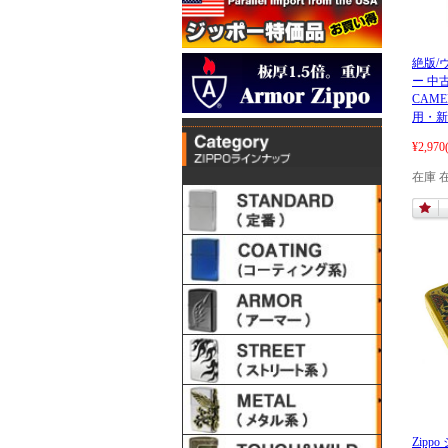
絶版/ヴ
ー 中古
CAME
用・新
¥2,970
在庫 
Zipp