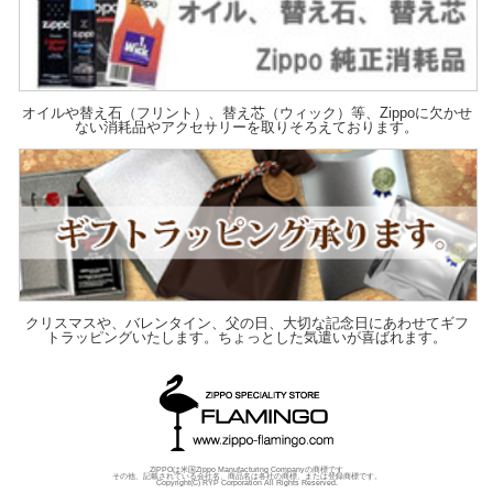
オイルや替え石（フリント）、替え芯（ウィック）等、Zippoに欠かせ
ない消耗品やアクセサリーを取りそろえております。
クリスマスや、バレンタイン、父の日、大切な記念日にあわせてギフ
トラッピングいたします。ちょっとした気遣いが喜ばれます。
ZIPPOは米国Zippo Manufacturing Companyの商標です
その他、記載されている会社名、商品名は各社の商標、または登録商標です。
Copyright(C) RYP Corporation All Rights Reserved.