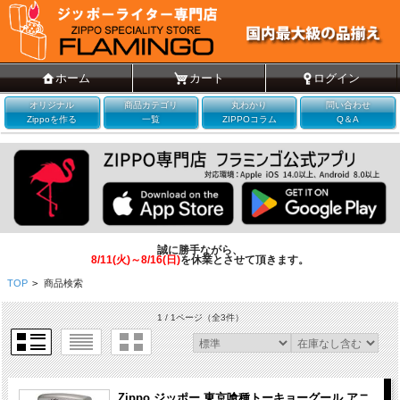
ホーム
カート
ログイン
オリジナル
商品カテゴリ
丸わかり
問い合わせ
Zippoを作る
一覧
ZIPPOコラム
Q＆A
誠に勝手ながら、
8/11(火)～8/16(日)
を休業とさせて頂きます。
TOP
>
商品検索
1 / 1ページ
（全3件）
Zippo ジッポー 東京喰種トーキョーグール アニ