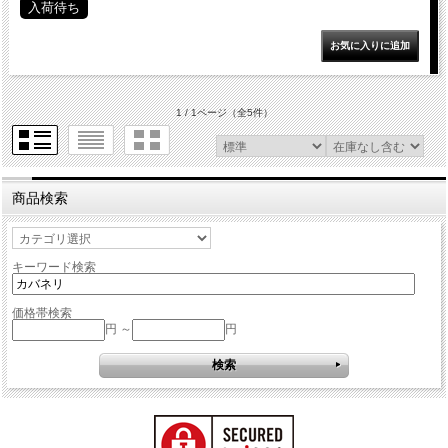
入荷待ち
1 / 1ページ
（全5件）
商品検索
キーワード検索
価格帯検索
円 ～
円