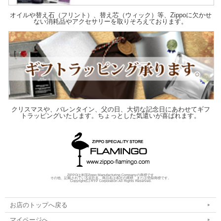
オイルや替え石（フリント）、替え芯（ウィック）等、Zippoに欠かせ
ない消耗品やアクセサリーを取りそろえております。
クリスマスや、バレンタイン、父の日、大切な記念日にあわせてギフ
トラッピングいたします。ちょっとした気遣いが喜ばれます。
ZIPPOは米国Zippo Manufacturing Companyの商標です
その他、記載されている会社名、商品名は各社の商標、または登録商標です。
Copyright(C) RYP Corporation All Rights Reserved.
お店のトップへ戻る
マイページへ