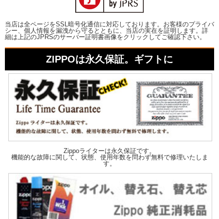
当店は全ページをSSL暗号化通信に対応しております。お客様のプライバ
シー、個人情報を漏洩から守るとともに、当店の実在を証明します。詳
細は上記のJPRSのサーバー証明書画像をクリックしてご確認下さい。
ZIPPOは永久保証。ギフトに
Zippoライターは永久保証です。
機能的な故障に関して、状態、使用年数を問わず無料で修理いたしま
す。