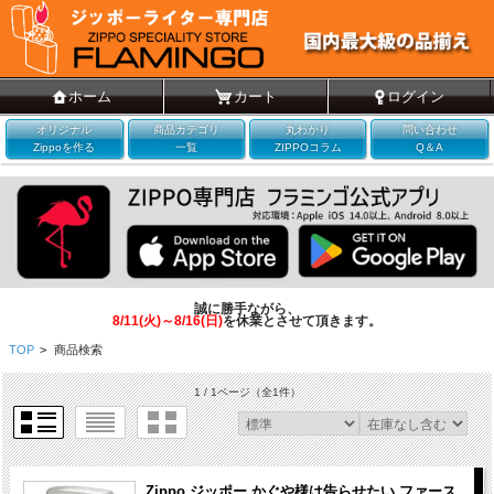
ホーム
カート
ログイン
オリジナル
商品カテゴリ
丸わかり
問い合わせ
Zippoを作る
一覧
ZIPPOコラム
Q＆A
誠に勝手ながら、
8/11(火)～8/16(日)
を休業とさせて頂きます。
TOP
>
商品検索
1 / 1ページ
（全1件）
Zippo ジッポー かぐや様は告らせたい ファース