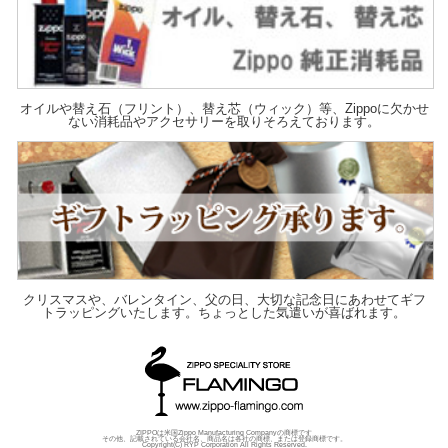
オイルや替え石（フリント）、替え芯（ウィック）等、Zippoに欠かせ
ない消耗品やアクセサリーを取りそろえております。
クリスマスや、バレンタイン、父の日、大切な記念日にあわせてギフ
トラッピングいたします。ちょっとした気遣いが喜ばれます。
ZIPPOは米国Zippo Manufacturing Companyの商標です
その他、記載されている会社名、商品名は各社の商標、または登録商標です。
Copyright(C) RYP Corporation All Rights Reserved.