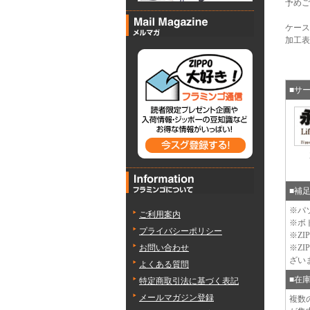
予めご
ケース
加工表
■サ
■補
※パ
ご利用案内
※ボ
プライバシーポリシー
※Z
※Z
お問い合わせ
ざい
よくある質問
■在
特定商取引法に基づく表記
メールマガジン登録
複数