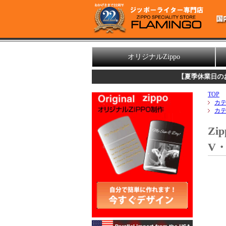
オリジナルZippo
【夏季休業日のお知らせ】
誠に勝
TOP
カ
カ
Zi
V・