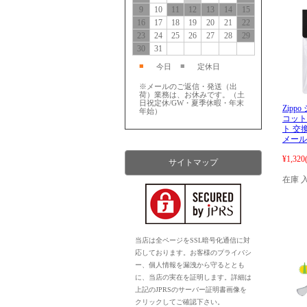
9
10
11
12
13
14
15
16
17
18
19
20
21
22
23
24
25
26
27
28
29
30
31
■
■
今日
定休日
※メールのご返信・発送（出
荷）業務は、お休みです。（土
日祝定休/GW・夏季休暇・年末
Zipp
年始）
コット
ト 交換
メール
¥1,320
サイトマップ
在庫 
当店は全ページをSSL暗号化通信に対
応しております。お客様のプライバシ
ー、個人情報を漏洩から守るととも
に、当店の実在を証明します。詳細は
上記のJPRSのサーバー証明書画像を
クリックしてご確認下さい。