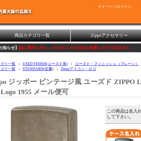
マイページログイン
商品カテゴリ一覧
Zippoアクセサリー
手ながら、8/11(火)～8/16(日)を休業とさせて頂きます。
テゴリ一覧
USED FINISH(ユーズド系)
ユーズド・フィニッシュ（プレーン）
テゴリ一覧
STANDARD(定番)
Zippoアイコン・ロゴ
ppo ジッポー ビンテージ風 ユーズド ZIPPO LOGO 
Logo 1955 メール便可
この商品は名入
して下さい。