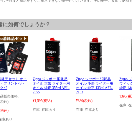
中した時など商品をすぐご用意できない場合がございます。その場合、改めて納期
緒に如何でしょうか？
po消耗品セット オイ
Zippo ジッポー 消耗品
Zippo ジッポー 消耗品
Zippo
・フリント×3・
オイル 大缶 ライター用
オイル 小缶 ライター用
ウィック
ク×2
オイル 純正 355ml AFL-
オイル 純正 133ml AFL-
純正 1
2355
2133
品販売価格:
¥396
(税
¥1,595
(税込)
¥880
(税込)
(税込)
在庫 
在庫 在庫あり
在庫 在庫あり
(税込)
在庫あり