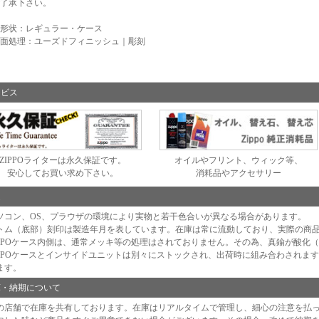
了承下さい。
形状：レギュラー・ケース
面処理：ユーズドフィニッシュ｜彫刻
ービス
ZIPPOライターは永久保証です。
オイルやフリント、ウィック等、
安心してお買い求め下さい。
消耗品やアクセサリー
足
ソコン、OS、プラウザの環境により実物と若干色合いが異なる場合があります。
トム（底部）刻印は製造年月を表しています。在庫は常に流動しており、実際の商
IPPOケース内側は、通常メッキ等の処理はされておりません。その為、真鍮が酸化
IPPOケースとインサイドユニットは別々にストックされ、出荷時に組み合わされま
ます。
庫・納期について
の店舗で在庫を共有しております。在庫はリアルタイムで管理し、細心の注意を払