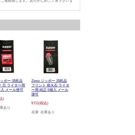
をご連絡致します。あらかじめご了承下さいま
 ジッポー 消耗品
Zippo ジッポー 消耗品
 芯 ライター用
フリント 発火石 ライタ
本入 メール便可
ー用 純正 6個入 メール
便可
込)
¥352
(税込)
在庫あり
在庫 在庫あり