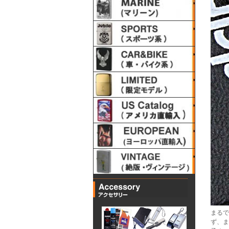
まるで
ず、ま