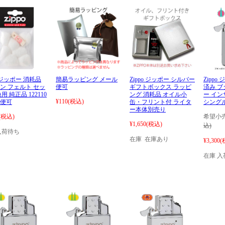
o ジッポー 消耗品
簡易ラッピング メール
Zippo ジッポー シルバー
Zipp
ン フェルト セッ
便可
ギフトボックス ラッピ
済み 
用 純正品 122110
ング 消耗品 オイル小
ー イ
¥110
(税込)
便可
缶・フリント付 ライタ
シングル
ー本体別売り
(税込)
希望小売
¥1,650
(税込)
込)
入荷待ち
在庫 在庫あり
¥3,300
(
在庫 入