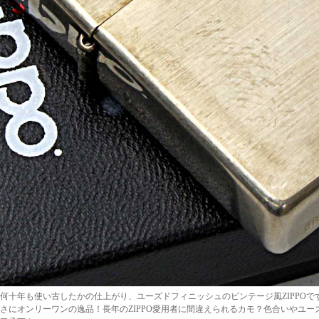
何十年も使い古したかの仕上がり、ユーズドフィニッシュのビンテージ風ZIPPO
さにオンリーワンの逸品！長年のZIPPO愛用者に間違えられるカモ？色合いやユーズ