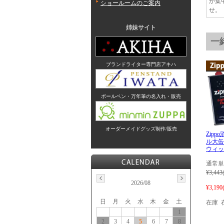
が集
ショールームのご案内
せ。
姉妹サイト
一
ブランドライター専門店アキハ
ボールペン・万年筆の名入れ・販売
オーダーメイドグッズ制作/販売
Zip
ル大缶
ウィッ
通常単
¥3,443
2026/08
¥3,190
日
月
火
水
木
金
土
在庫 
1
2
3
4
5
6
7
8