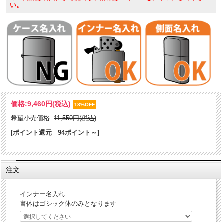
い。
特殊な塗料を使用し焼付塗装した真鍮板に細かいエッチングでマリア
価格:
9,460円
(税込)
のデザインを表現！塗装独特の質感が、独特の風合いをだしておりま
18%OFF
す。ネオブラックコーティングをベースZIPPOへ加工、メタルプレー
希望小売価格:
11,550円(税込)
トにもブラックを使用し落ち着いた雰囲気。裏面には、シリアル番号
が刻印されております。同じモノが存在しない特別な逸品です！
[ポイント還元 94ポイント～]
ケース形状：レギュラー・ケース
加工表面処理：真鍮板｜精密エッチング｜焼付塗装｜ネオブラックコ
注文
ーティング
その他：シリアル番号（指定不可）
インナー名入れ:
書体はゴシック体のみとなります