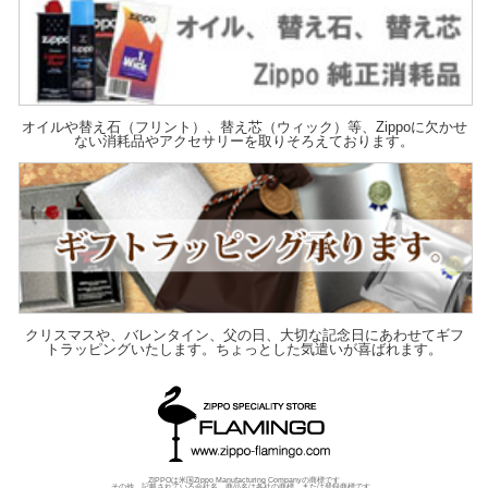
オイルや替え石（フリント）、替え芯（ウィック）等、Zippoに欠かせ
ない消耗品やアクセサリーを取りそろえております。
クリスマスや、バレンタイン、父の日、大切な記念日にあわせてギフ
トラッピングいたします。ちょっとした気遣いが喜ばれます。
ZIPPOは米国Zippo Manufacturing Companyの商標です
その他、記載されている会社名、商品名は各社の商標、または登録商標です。