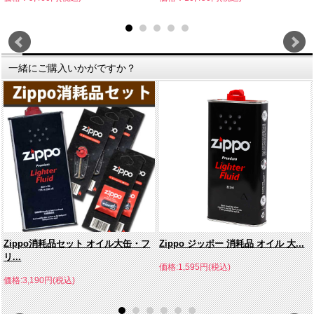
一緒にご購入いかがですか？
Zippo消耗品セット オイル大缶・フ
Zippo ジッポー 消耗品 オイル 大...
リ...
価格:1,595円(税込)
価格:3,190円(税込)