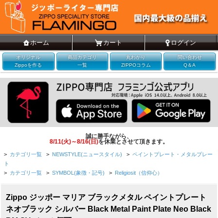
ホーム
カート
ログイン
オリジナル
商品カテゴリ
丸わかり
問い合わせ
Zippoを作る
一覧
ZIPPOコラム
Q＆A
誠に勝手ながら、
8/11(火)～8/16(日)
を休業とさせて頂きます。
>
カテゴリ一覧
>
NEWSTYLE(ニュースタイル)
>
ペイントプレート・メタルプレー
ト
>
カテゴリ一覧
>
SYMBOL(象徴・記号)
>
Religiosit（信仰心）
Zippo ジッポー マリア ブラックメタル ペイントプレート
ネオブラック シルバー Black Metal Paint Plate Neo Black