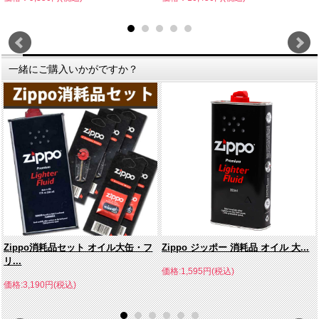
一緒にご購入いかがですか？
Zippo消耗品セット オイル大缶・フ
Zippo ジッポー 消耗品 オイル 大...
リ...
価格:1,595円(税込)
価格:3,190円(税込)