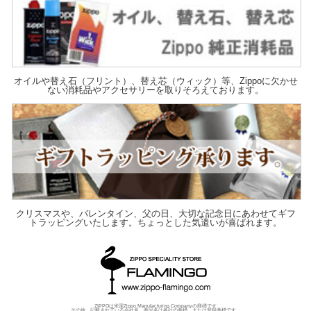
オイルや替え石（フリント）、替え芯（ウィック）等、Zippoに欠かせ
ない消耗品やアクセサリーを取りそろえております。
クリスマスや、バレンタイン、父の日、大切な記念日にあわせてギフ
トラッピングいたします。ちょっとした気遣いが喜ばれます。
ZIPPOは米国Zippo Manufacturing Companyの商標です
その他、記載されている会社名、商品名は各社の商標、または登録商標です。