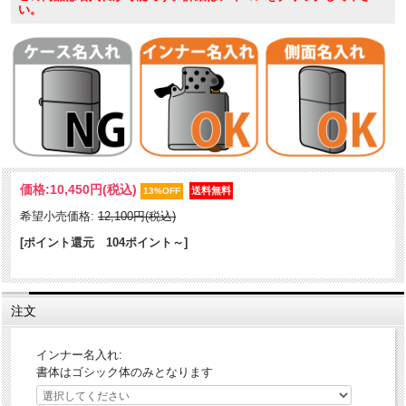
い。
特殊な塗料を使用し焼付塗装した真鍮板に細かいエッチングでデザイ
価格:
10,450円
(税込)
ンを表現！！鮮やかなカラーと繊細なデザインが魅力的なZippoです。
13%OFF
塗装独特の質感が、味を出します。両面に真鍮板プレートが貼付けら
希望小売価格:
12,100円(税込)
れているので、手に持つ重厚感もGood♪
[ポイント還元 104ポイント～]
ケース形状：レギュラー・ケース
加工表面処理：真鍮板｜精密エッチング｜焼付塗装｜金鍍金
注文
インナー名入れ:
書体はゴシック体のみとなります