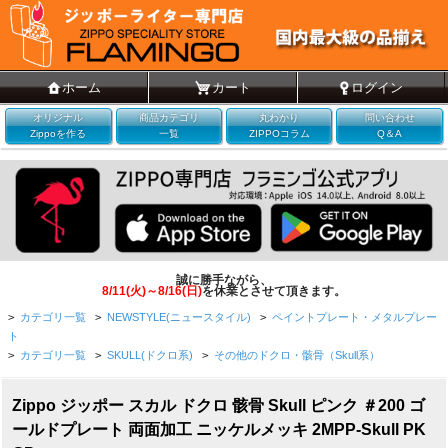
ホーム
カート
ログイン
オリジナル
商品カテゴリ
丸わかり
問い合わせ
Zippoを作る
一覧
ZIPPOコラム
Q＆A
誠に勝手ながら、
8/11(火)～8/16(日)
を休業とさせて頂きます。
>
カテゴリ一覧
>
NEWSTYLE(ニュースタイル)
>
ペイントプレート・メタルプレー
ト
>
カテゴリ一覧
>
SKULL(ドクロ系)
>
その他のドクロ・骸骨（Skull系）
Zippo ジッポー スカル ドクロ 骸骨 Skull ピンク ＃200 ゴ
ールドプレート 両面加工 ニッケルメッキ 2MPP-Skull PK