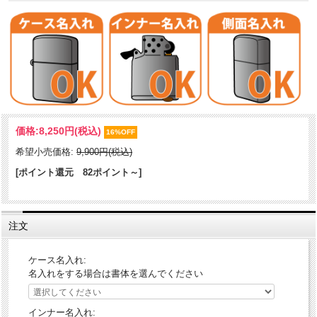
精密エッチングを活かした繊細なデザインが特徴的。このシリーズ
価格:
8,250円
(税込)
は、「組木模様」・「桜柄」・「ボタニカル柄」の3種類でレギュラー
16%OFF
タイプとスリムタイプが合わせて登場。どことなく懐かしい雰囲気を
希望小売価格:
9,900円(税込)
持ち合わせ、和紙に使われるような日本を感じる和柄のZIPPOです。
ペアでも持てる恋人達にお勧めの逸品！
[ポイント還元 82ポイント～]
ケース形状：レギュラー・ケース
加工表面処理：真鍮板プレート｜精密エッチング｜ニッケル鍍金
注文
ケース名入れ:
名入れをする場合は書体を選んでください
インナー名入れ: