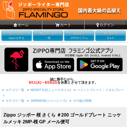
ホーム
カート
ログイン
オリジナル
商品カテゴリ
丸わかり
問い合わせ
Zippoを作る
一覧
ZIPPOコラム
Q＆A
誠に勝手ながら、
8/11(火)～8/16(日)
を休業とさせて頂きます。
>
カテゴリ一覧
>
NEWSTYLE(ニュースタイル)
>
ペイントプレート・メタルプレー
ト
>
カテゴリ一覧
>
JAPANESE(ジャパニーズ)
>
その他の和柄
Zippo ジッポー 桜 さくら ＃200 ゴールドプレート ニッケ
ルメッキ 2MP-桜 GP メール便可