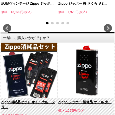
絶版/ヴィンテージ Zippo ジッポ…
Zippo ジッポー 桜 さくら ＃2…
価格：13,970円(税込)
価格：7,920円(税込)
一緒にご購入いかがですか？
Zippo消耗品セット オイル大缶・フ
Zippo ジッポー 消耗品 オイル 大...
リ...
価格:1,595円(税込)