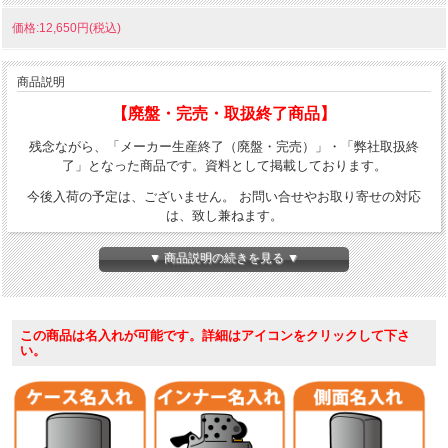
価格:12,650円(税込)
商品説明
【廃盤・完売・取扱終了商品】
残念ながら、「メーカー生産終了（廃盤・完売）」・「弊社取扱終
了」となった商品です。資料として掲載しております。
今後入荷の予定は、ございません。 お問い合せやお取り寄せの対応
は、致し兼ねます。
ANNESTOKES（アン・ストークス）は、英国ヨークシャー在住のフ
▼ 商品説明の続きを見る ▼
ァンタジー・アーティストです。
彼女が描く妖精や、吸血鬼、幻獣、天使は、ロマンチックで幻想的な
世界に生きています。商業デザイナーとして数多くのライセンス商品
この商品は名入れが可能です。詳細はアイコンをクリックして下さ
を世に送り出し、世界中にファンが彼女の芸術に酔いしれています。
い。
この素晴らしい世界観をZippoという小さなキャンバスに再現しまし
た。
ヨーロッパの代理店が企画した国内未発表作です。