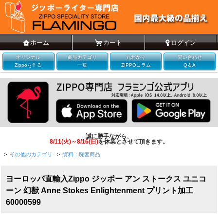
ホーム
カート
ログイン
オリジナル
商品カテゴリ
丸わかり
問い合わせ
Zippoを作る
一覧
ZIPPOコラム
Q＆A
誠に勝手ながら、
8/11(火)～8/16(日)
を休業とさせて頂きます。
>
その他のカテゴリ
>
資料：廃盤商品
ヨーロッパ直輸入Zippo ジッポー アン ストークス ユニコ
ーン 幻獣 Anne Stokes Enlightenment プリント加工
60000599