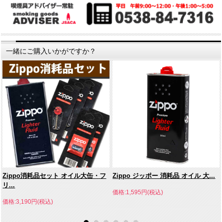
一緒にご購入いかがですか？
Zippo消耗品セット オイル大缶・フ
Zippo ジッポー 消耗品 オイル 大...
リ...
価格:1,595円(税込)
価格:3,190円(税込)