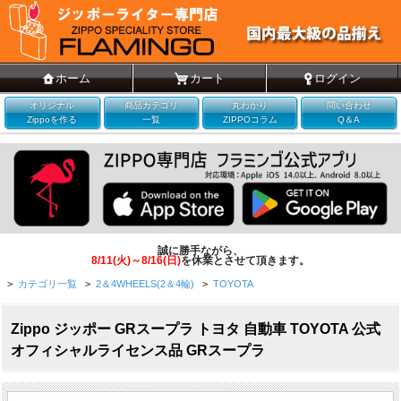
ホーム
カート
ログイン
オリジナル
商品カテゴリ
丸わかり
問い合わせ
Zippoを作る
一覧
ZIPPOコラム
Q＆A
誠に勝手ながら、
8/11(火)～8/16(日)
を休業とさせて頂きます。
>
カテゴリ一覧
>
2＆4WHEELS(2＆4輪)
>
TOYOTA
Zippo ジッポー GRスープラ トヨタ 自動車 TOYOTA 公式
オフィシャルライセンス品 GRスープラ