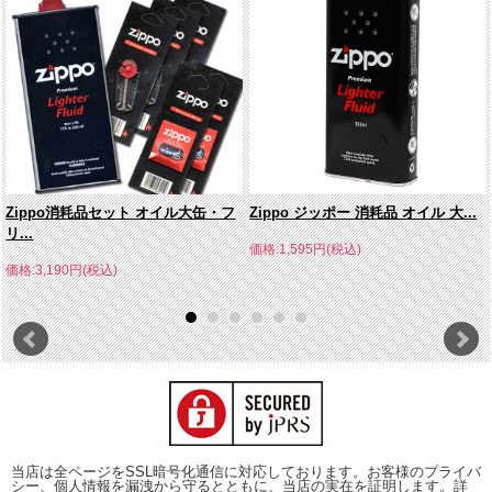
Zippo消耗品セット オイル大缶・フ
Zippo ジッポー 消耗品 オイル 大...
リ...
価格:1,595円(税込)
価格:3,190円(税込)
当店は全ページをSSL暗号化通信に対応しております。お客様のプライバ
シー、個人情報を漏洩から守るとともに、当店の実在を証明します。詳