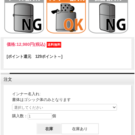
トヨタ自動車（株）の全面監修による「TOYOTA Zippo」の第二弾が登
価格:
12,980円
(税込)
場！トヨタのモータースポーツを起源に持つ「GRスープラ」、日本の
最高級ミニバンの「アルファード」、「ヴェルファイア」、圧倒的な
走破性を誇るピックアッ4WD「ハイラックス」、そして仕事からプラ
[ポイント還元 129ポイント～]
イベートまで完璧にこなす日本が誇るバン「ハイエース」の5車種を
ZIPPOにデザイン。この車種のオーナーさんやファンにはたまらない
逸品に仕上がりました。
注文
ケース形状：レギュラー・ケース
加工表面処理：銀サテン古美｜エッチング
インナー名入れ:
書体はゴシック体のみとなります
購入数：
個
在庫
在庫あり