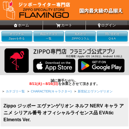
ホーム
カート
ログイン
オリジナル
商品カテゴリ
丸わかり
問い合わせ
Zippoを作る
一覧
ZIPPOコラム
Q＆A
誠に勝手ながら、
8/11(火)～8/16(日)
を休業とさせて頂きます。
>
カテゴリ一覧
>
CHARACTER(キャラクター)
>
新世紀エヴァンゲリオン
Zippo ジッポー エヴァンゲリオン ネルフ NERV キャラ ア
ニメ シリアル番号 オフィシャルライセンス品 EVAtic
Elments Ver.