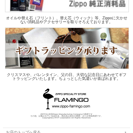
オイルや替え石（フリント）、替え芯（ウィック）等、Zippoに欠かせ
ない消耗品やアクセサリーを取りそろえております。
クリスマスや、バレンタイン、父の日、大切な記念日にあわせてギフ
トラッピングいたします。ちょっとした気遣いが喜ばれます。
ZIPPOは米国Zippo Manufacturing Companyの商標です
その他、記載されている会社名、商品名は各社の商標、または登録商標です。
Copyright(C) RYP Corporation All Rights Reserved.
お店のトップへ戻る