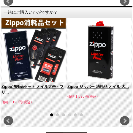
一緒にご購入いかがですか？
Zippo消耗品セット オイル大缶・フ
Zippo ジッポー 消耗品 オイル 大...
リ...
価格:1,595円(税込)
価格:3,190円(税込)