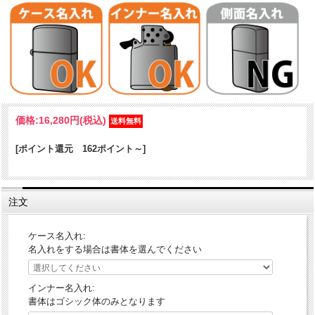
EVA STOREからクラシカルなデザインをベースに、エヴァの世界観を
凝縮したZIPPOが登場！
「NERVマーク」「ロンギヌスの槍」「カシウスの槍」「使徒」などを
モチーフにデザインされた個性的な装飾が特徴です。重厚な質感と優
美さを併せ持つ大人の逸品に仕上がっています。エッチングによる精
細な彫り込みが存在感抜群のZIPPOです。
※一つずつ手作業で研磨仕上をしている為、繊細な部分には多少の個
価格:
16,280円
(税込)
体差があります。
[ポイント還元 162ポイント～]
ケース形状：レギュラー・ケース
加工表面処理：エッチング｜銀古美
その他：側面シリアル番号あり（番号指定不可）
注文
ケース名入れ:
名入れをする場合は書体を選んでください
インナー名入れ:
書体はゴシック体のみとなります