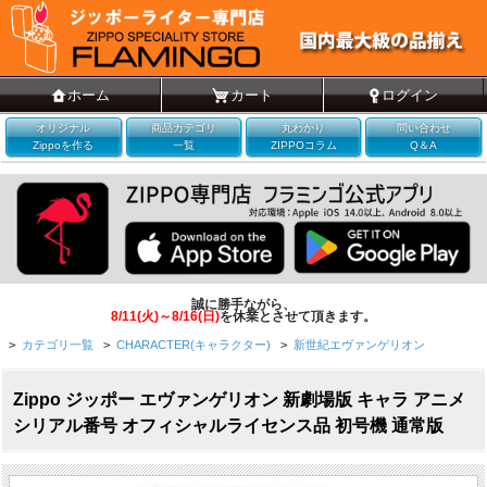
ホーム
カート
ログイン
オリジナル
商品カテゴリ
丸わかり
問い合わせ
Zippoを作る
一覧
ZIPPOコラム
Q＆A
誠に勝手ながら、
8/11(火)～8/16(日)
を休業とさせて頂きます。
>
カテゴリ一覧
>
CHARACTER(キャラクター)
>
新世紀エヴァンゲリオン
Zippo ジッポー エヴァンゲリオン 新劇場版 キャラ アニメ
シリアル番号 オフィシャルライセンス品 初号機 通常版