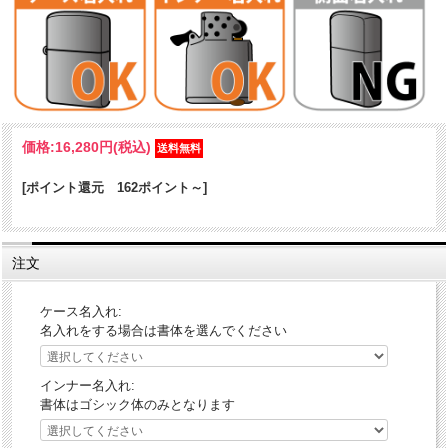
エヴァンゲリオンアイテムがついに新作で登場です！
前面には初号機をモチーフにしたデザイン、エッチングによる精細な
彫刻をアンティーク調の銀古美加工で仕上げたZippoです。使い込むほ
どに変わる表情、増す風合いが楽しめます。もちろん側面には、限定
生産の証であるシリアルナンバーを刻印。あなただけの一本になりま
す。
ケース形状：レギュラー・ケース
価格:
16,280円
(税込)
加工表面処理：エッチング加工|銀古美仕上
その他：側面シリアルナンバー入り(ナンバーは選べません)
[ポイント還元 162ポイント～]
発売元：EVANGELIONSTORE（グラウンドワークス）オフィシャル
ライセンス商品
注文
ケース名入れ:
名入れをする場合は書体を選んでください
インナー名入れ:
書体はゴシック体のみとなります