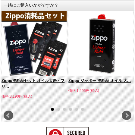
一緒にご購入いかがですか？
Zippo消耗品セット オイル大缶・フ
Zippo ジッポー 消耗品 オイル 大...
リ...
価格:1,595円(税込)
価格:3,190円(税込)