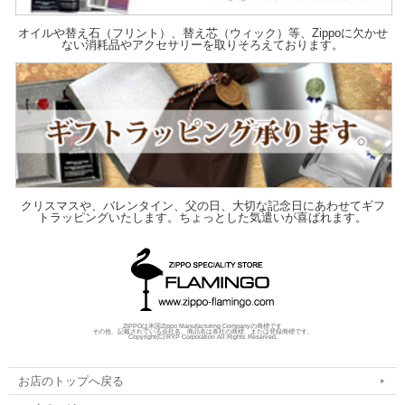
オイルや替え石（フリント）、替え芯（ウィック）等、Zippoに欠かせ
ない消耗品やアクセサリーを取りそろえております。
クリスマスや、バレンタイン、父の日、大切な記念日にあわせてギフ
トラッピングいたします。ちょっとした気遣いが喜ばれます。
ZIPPOは米国Zippo Manufacturing Companyの商標です
その他、記載されている会社名、商品名は各社の商標、または登録商標です。
Copyright(C) RYP Corporation All Rights Reserved.
お店のトップへ戻る