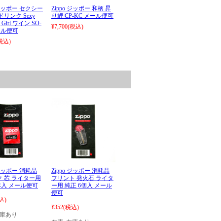
o ジッポー セクシー
Zippo ジッポー 和柄 昇
ドリンク Sexy
り鯉 CP-KC メール便可
g Girl ワイン SO-
¥7,700
(税込)
ール便可
税込)
 ジッポー 消耗品
Zippo ジッポー 消耗品
 芯 ライター用
フリント 発火石 ライタ
本入 メール便可
ー用 純正 6個入 メール
便可
込)
¥352
(税込)
在庫あり