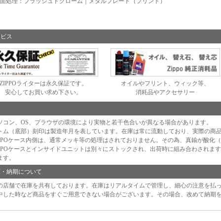
面処理：ブラッシュドクローム｜メタルプレート（プリント）
ービス
ZIPPOライターは永久保証です。
オイルやフリント、ウィック等、
安心してお買い求め下さい。
消耗品やアクセサリー
足
ソコン、OS、プラウザの環境により実物と若干色合いが異なる場合があります。
トム（底部）刻印は製造年月を表しています。在庫は常に流動しており、実際の商
IPPOケース内側は、通常メッキ等の処理はされておりません。その為、真鍮が酸化
IPPOケースとインサイドユニットは別々にストックされ、出荷時に組み合わされま
ます。
庫・納期について
の店舗で在庫を共有しております。在庫はリアルタイムで管理し、細心の注意を払
中した時など商品をすぐご用意できない場合がございます。その場合、改めて納期