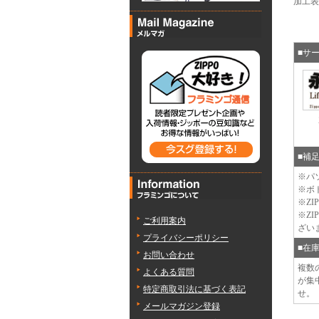
加工表
■サ
■補
※パ
※ボ
※Z
※Z
ご利用案内
ざい
プライバシーポリシー
■在
お問い合わせ
複数
よくある質問
が集
特定商取引法に基づく表記
せ。
メールマガジン登録