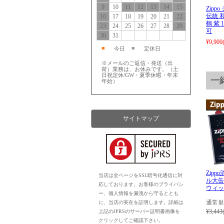
9
10
11
12
13
14
15
Zipp
伝統 
16
17
18
19
20
21
22
鶴 紫 
23
24
25
26
27
28
29
可
30
31
¥9,900
■
■
今日
定休日
※メールのご返信・発送（出
荷）業務は、お休みです。（土
日祝定休/GW・夏季休暇・年末
一
年始）
サイトマップ
Zip
当店は全ページをSSL暗号化通信に対
ル大缶
応しております。お客様のプライバシ
ウィッ
ー、個人情報を漏洩から守るととも
通常単
に、当店の実在を証明します。詳細は
¥3,443
上記のJPRSのサーバー証明書画像を
クリックしてご確認下さい。