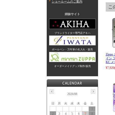
ショールームのご案内
こ
姉妹サイト
ブランドライター専門店アキハ
ボールペン・万年筆の名入れ・販売
Zipp
イン プ
KC 
オーダーメイドグッズ制作/販売
¥7,920
2026/08
日
月
火
水
木
金
土
1
2
3
4
5
6
7
8