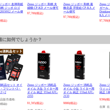
o ジッポー 友禅和紙
Zippo ジッポー 和柄 夫
Zippo ジッポー 和柄 葛
Zipp
和柄 ジッポ ロゴ
婦鶴 CP-KD メール便可
飾北斎 浮世絵 CP-KA メ
ガール 
1201S912 メール便
ール便可
Drinkin
¥7,700
(税込)
KA メ
¥7,700
(税込)
(税込)
¥7,700
(
緒に如何でしょうか？
po消耗品セット オイ
Zippo ジッポー 消耗品
Zippo ジッポー 消耗品
Zippo
・フリント×3・
オイル 大缶 ライター用
オイル 小缶 ライター用
ウィック
ク×2
オイル 純正 355ml AFL-
オイル 純正 133ml AFL-
純正 1
2355
2133
品販売価格:
¥396
(税
¥1,595
(税込)
¥880
(税込)
(税込)
在庫 