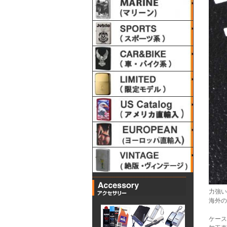
力強い
海外の
ケース