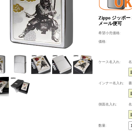
Zippo ジッポ
メール便可
希望小売価格:
価格:
ケース名入れ:
名
インナー名入れ:
書
側面名入れ:
名
数量: