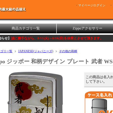
マイページログイン
商品カテゴリ一覧
Zippoアクセサリー
がら、8/11(火)～8/16(日)を休業とさせて頂きます。
テゴリ一覧
JAPANESE(ジャパニーズ)
その他の和柄
ppo ジッポー 和柄デザイン プレート 武者 WS
この商品は名入
して下さい。