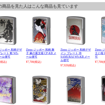
の商品を見た人はこんな商品も見ています
o ジッポー 和柄デザ
Zippo ジッポー 和柄 舞
Zippo ジッポー 和柄デザ
Zippo
レート 斬 WS-
子 麻の葉文様 CP-KB メ
イン プレート 侍
士と桜 
メール便可
ール便可
SAMURAI WS-KB メー
可
ル便可
(税込)
¥7,700
(税込)
¥7,700
(
¥7,920
(税込)