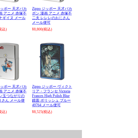
o ジッポー 天才バカ
Zippo ジッポー 天才バカ
画 アニメ 赤塚不
ボン 漫画 アニメ 赤塚不
ナギイヌ メール
二夫 レレレのおじさん
メール便可
税込)
¥8,800
(税込)
o ジッポー 天才バカ
Zippo ジッポー ヴィクト
画 アニメ 赤塚不
リア・フランセ Victoria
目ン玉つながりの
Frances High Polish Blue
りさん メール便
鏡面 ポリッシュ ブルー
49764 メール便可
税込)
¥8,525
(税込)