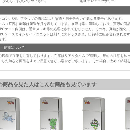
安心してお買い求め下さい。
消耗品やアクセサリー
足
ソコン、OS、プラウザの環境により実物と若干色合いが異なる場合があります。
トム（底部）刻印は製造年月を表しています。在庫は常に流動しており、実際の商
IPPOケース内側は、通常メッキ等の処理はされておりません。その為、真鍮が酸化
IPPOケースとインサイドユニットは別々にストックされ、出荷時に組み合わされま
ます。
庫・納期について
の店舗で在庫を共有しております。在庫はリアルタイムで管理し、細心の注意を払
中した時など商品をすぐご用意できない場合がございます。その場合、改めて納期
の商品を見た人はこんな商品も見ています