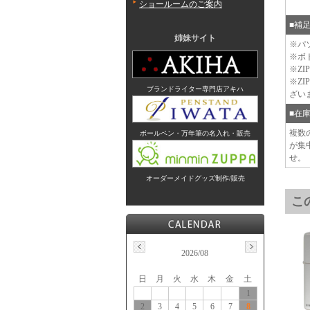
ショールームのご案内
■補
姉妹サイト
※パ
※ボ
※Z
※Z
ブランドライター専門店アキハ
ざい
■在
複数
ボールペン・万年筆の名入れ・販売
が集
せ。
オーダーメイドグッズ制作/販売
こ
2026/08
日
月
火
水
木
金
土
1
2
3
4
5
6
7
8