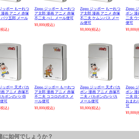
o ジッポー もーれつ
Zippo ジッポー もーれつ
Zippo ジッポー もーれつ
Zipp
 漫画 アニメ 赤塚
ア太郎 漫画 アニメ 赤塚
ア太郎 漫画 アニメ 赤塚
ボン 漫
 バツ五郎 メール
不二夫 べし メール便可
不二夫 ケムンパス メー
二夫 ウ
ル便可
便可
¥8,800
(税込)
(税込)
¥8,800
(税込)
¥8,800
(
o ジッポー 天才バカ
Zippo ジッポー もーれつ
Zippo ジッポー 天才バカ
Zipp
漫画 アニメ 赤塚不
ア太郎 漫画 アニメ 赤塚
ボン 漫画 アニメ 赤塚不
ボン 漫
バカボンのパパB
不二夫 ココロのボス メ
二夫 バカボンのパパA
二夫 
便可
ール便可
メール便可
おまわ
可
(税込)
¥8,800
(税込)
¥8,800
(税込)
¥8,800
(
緒に如何でしょうか？