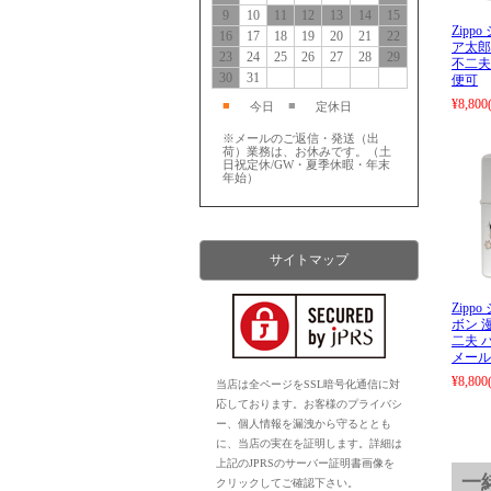
9
10
11
12
13
14
15
Zipp
16
17
18
19
20
21
22
ア太郎
23
24
25
26
27
28
29
不二夫
30
31
便可
¥8,800
■
■
今日
定休日
※メールのご返信・発送（出
荷）業務は、お休みです。（土
日祝定休/GW・夏季休暇・年末
年始）
サイトマップ
Zipp
ボン 
二夫 
メール
¥8,800
当店は全ページをSSL暗号化通信に対
応しております。お客様のプライバシ
ー、個人情報を漏洩から守るととも
に、当店の実在を証明します。詳細は
上記のJPRSのサーバー証明書画像を
一
クリックしてご確認下さい。