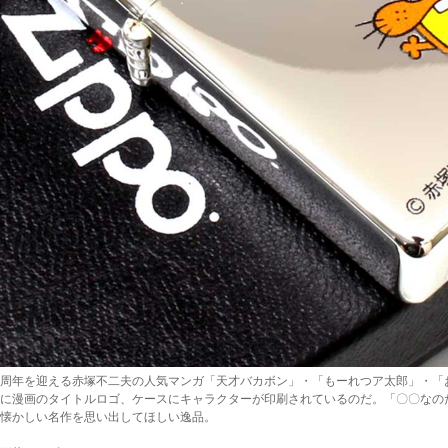
0周年を迎える赤塚不二夫の人気マンガ「天才バカボン」・「もーれつア太郎」・「お
に漫画のタイトルロゴ、ケースにキャラクターが印刷されているのだ。「〇〇なの
懐かしい名作を思い出してほしい逸品。