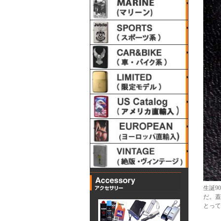
生誕9
だ。蓋
とって