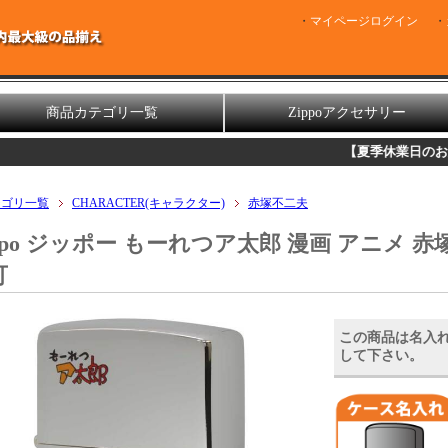
マイページログイン
商品カテゴリ一覧
Zippoアクセサリー
【夏季休業日のお知らせ】
誠に勝
テゴリ一覧
CHARACTER(キャラクター)
赤塚不二夫
ippo ジッポー もーれつア太郎 漫画 アニメ 
可
この商品は名入
して下さい。