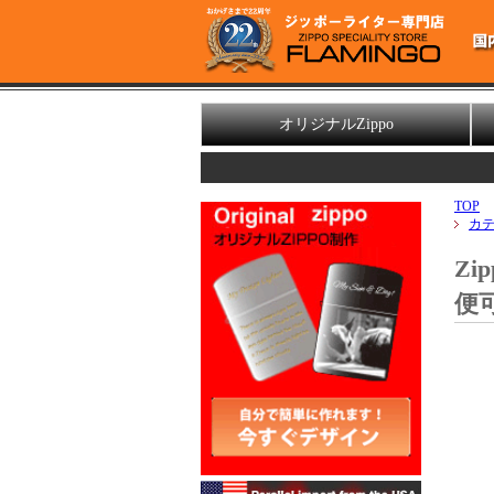
オリジナルZippo
TOP
カ
Z
便