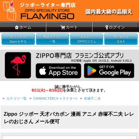
ホーム
カート
ログイン
オリジナル
商品カテゴリ
丸わかり
問い合わせ
Zippoを作る
一覧
ZIPPOコラム
Q＆A
誠に勝手ながら、
8/11(火)～8/16(日)
を休業とさせて頂きます。
>
カテゴリ一覧
>
CHARACTER(キャラクター)
>
赤塚不二夫
Zippo ジッポー 天才バカボン 漫画 アニメ 赤塚不二夫 レレ
レのおじさん メール便可