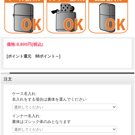
生誕90周年を迎える赤塚不二夫の人気マンガ「天才バカボン」・「も
価格:
8,800円
(税込)
ーれつア太郎」・「おそ松くん」からZIPPOライターが登場したの
だ。蓋に漫画のタイトルロゴ、ケースにキャラクターが印刷されてい
るのだ。「〇〇なのだ！」は、あまりにも有名なフレーズです。手に
[ポイント還元 88ポイント～]
とって懐かしい名作を思い出してほしい逸品。
ケース形状：レギュラー・ケース
注文
加工表面処理：クロムメッキ｜エッチング｜プリント
ケース名入れ:
名入れをする場合は書体を選んでください
インナー名入れ:
書体はゴシック体のみとなります