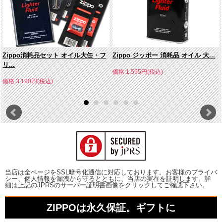
Zippo消耗品セット オイル大缶・フ
Zippo ジッポー 消耗品 オイル 大...
リ...
価格:1,595円(税込)
価格:3,190円(税込)
当店は全ページをSSL暗号化通信に対応しております。お客様のプライバ
シー、個人情報を漏洩から守るとともに、当店の実在を証明します。詳
細は上記のJPRSのサーバー証明書画像をクリックしてご確認下さい。
ZIPPOは永久保証。ギフトに