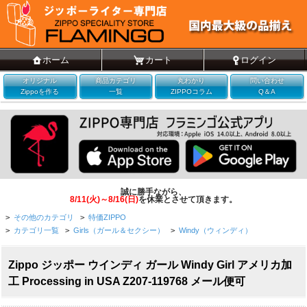
ホーム
カート
ログイン
オリジナル
商品カテゴリ
丸わかり
問い合わせ
Zippoを作る
一覧
ZIPPOコラム
Q＆A
誠に勝手ながら、
8/11(火)～8/16(日)
を休業とさせて頂きます。
>
その他のカテゴリ
>
特価ZIPPO
>
カテゴリ一覧
>
Girls（ガール＆セクシー）
>
Windy（ウィンディ）
Zippo ジッポー ウインディ ガール Windy Girl アメリカ加
工 Processing in USA Z207-119768 メール便可