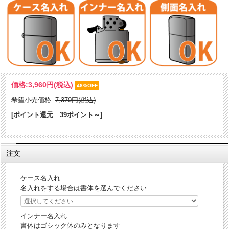
古くから多くファンに愛され続ける定番の「Windy」のZIPPO。1937
価格:
3,960円
(税込)
年に初めて全米に打ち出したZippoの広告に描かれた「風の中でタバコ
46%OFF
に火をつける女性」Windy（ウインディ）の愛称で親しまれ現在でも人
希望小売価格:
7,370円(税込)
気です。No.207のストリートクロームにプリント加工。普段使いにオ
ススメです。
[ポイント還元 39ポイント～]
※補足※US加工品ならではの、「キャンドボトム」です。（外縁に対
して中が窪んだ上げ底）一般的に採用されているのはキャンドボト
注文
ム。フラットボトムは2次加工を前提とした、日本市場向けです。
ケース形状：レギュラー・ケース
ケース名入れ:
加工表面処理：Street Chrome（No.207ベース）｜プリント
名入れをする場合は書体を選んでください
その他：アメリカ加工
インナー名入れ:
書体はゴシック体のみとなります