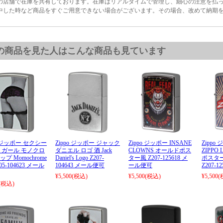
の店舗で在庫を共有しております。在庫はリアルタイムで管理し、細心の注意を払
中した時など商品をすぐご用意できない場合がございます。その場合、改めて納期
の商品を見た人はこんな商品も見ています
o ジッポー セクシー
Zippo ジッポー ジャック
Zippo ジッポー INSANE
Zippo 
 ガール モノクロ
ダニエル ロゴ 酒 Jack
CLOWNS オールドポス
ZIPPO
プ Momochrome
Daniel's Logo Z207-
ター風 Z207-125618 メ
ポスター
205-104623 メール
104643 メール便可
ール便可
Z207-
¥5,500
(税込)
¥5,500
(税込)
¥5,500
(
(税込)