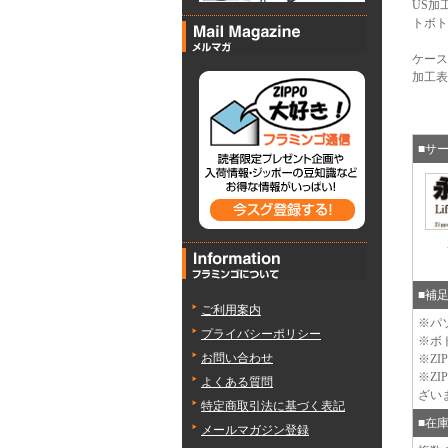
US加
トボト
ケース
加工表面
■サ
■補
ご利用案内
※パ
プライバシーポリシー
※ボ
お問い合わせ
※Z
※Z
よくある質問
ざい
特定商取引法に基づく表記
■在
メールマガジン登録