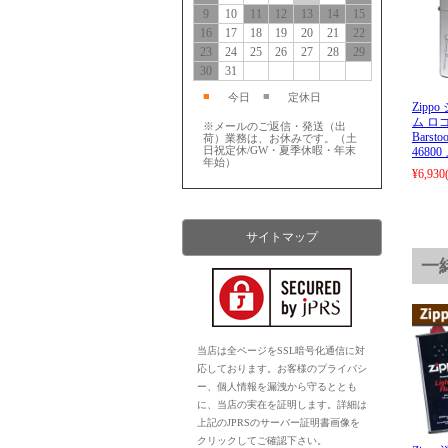
9
10
11
12
13
14
15
16
17
18
19
20
21
22
23
24
25
26
27
28
29
30
31
■
■
今日
定休日
Zipp
ム ロゴ 
※メールのご返信・発送（出
Bars
荷）業務は、お休みです。（土
日祝定休/GW・夏季休暇・年末
4680
年始）
¥6,930
サイトマップ
一
当店は全ページをSSL暗号化通信に対
応しております。お客様のプライバシ
ー、個人情報を漏洩から守るととも
に、当店の実在を証明します。詳細は
上記のJPRSのサーバー証明書画像を
クリックしてご確認下さい。