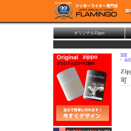
オリジナルZippo
【夏季休
TOP
カ
Zi
可