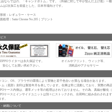
工品ならではの、「キャンドボトム」です。（外縁に対して中が窪んだ上げ底）一
ムは2次加工を前提とした、日本市場向けです。
形状：レギュラー・ケース
処理：Satin Chrome No.205｜プリント
ービス
ZIPPOライターは永久保証です。
オイルやフリント、ウィック等、
安心してお買い求め下さい。
消耗品やアクセサリー
足
ソコン、OS、プラウザの環境により実物と若干色合いが異なる場合があります。
トム（底部）刻印は製造年月を表しています。在庫は常に流動しており、実際の商
IPPOケース内側は、通常メッキ等の処理はされておりません。その為、真鍮が酸化
IPPOケースとインサイドユニットは別々にストックされ、出荷時に組み合わされま
ます。
庫・納期について