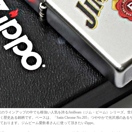
po社のラインアップの中でも根強い人気を誇るJimBeam（ジム・ビーム）シリーズ。世
く歴史ある銘柄です。ベースは、「Satin Chrome No.205」つややかで光沢感の
ております。ジムビーム愛飲者さんに使って頂きたいZippo。