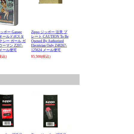
ジッポー Garage
Zippo ジッポー 注意 プ
n オールドポスタ
レート CAUTION To Be
クシー ガール ガ
Opened By Authorized
ーマン Z207-
Electrician Only Z48267-
2 メール便可
125624 メール便可
税込)
¥5,500
(税込)