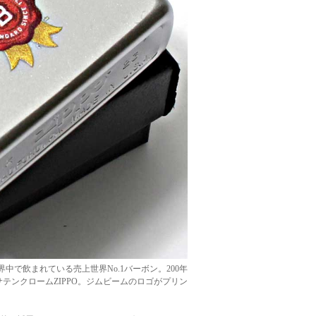
界中で飲まれている売上世界No.1バーボン。200年
あるサテンクロームZIPPO。ジムビームのロゴがプリン