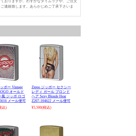
っておりますが、わずかなタイムラグや、ご注文
をご連絡致します。あらかじめご了承下さいま
ジッポー Vintage
Zippo ジッポー セクシー
 LOGO オールド
レディ ガール ブロンド
風 ジッポ ロゴ
ヘア Sexy Blonde Hear
125616 メール便可
Z207-104622 メール便可
税込)
¥5,500
(税込)