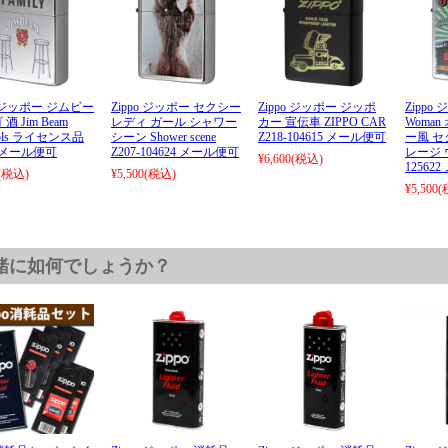
o ジッポー ジムビー
Zippo ジッポー セクシー
Zippo ジッポー ジッポ
Zippo 
酒 Jim Beam
レディ ガール シャワー
カー 宣伝車 ZIPPO CAR
Woma
tools ライセンス品
シーン Shower scene
Z218-104615 メール便可
ー風 セ
0 メール便可
Z207-104624 メール便可
レージ ウ
¥6,600
(税込)
12562
(税込)
¥5,500
(税込)
¥5,500
(
緒に如何でしょうか？