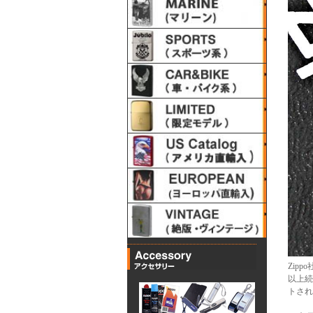
Zip
以上続
トされ