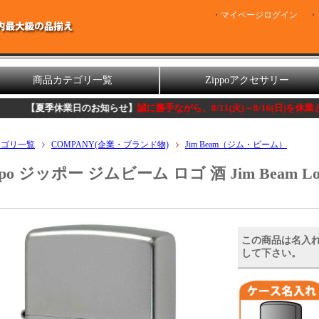
マイページログイン
商品カテゴリ一覧
Zippoアクセサリー
業日のお知らせ】
誠に勝手ながら、8/11(火)～8/16(日)を休業とさせて頂きま
テゴリ一覧
COMPANY(企業・ブランド物)
Jim Beam（ジム・ビーム）
ppo ジッポー ジムビーム ロゴ 酒 Jim Beam Log
この商品は名入
して下さい。