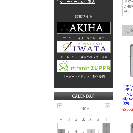
複数
ショールームのご案内
が集
せ。
姉妹サイト
こ
ブランドライター専門店アキハ
ボールペン・万年筆の名入れ・販売
オーダーメイドグッズ制作/販売
Zipp
レディ
ームヒッ
Hip Z
便可
2026/08
¥5,500
日
月
火
水
木
金
土
1
2
3
4
5
6
7
8