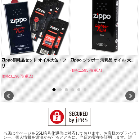
Zippo消耗品セット オイル大缶・フ
Zippo ジッポー 消耗品 オイル 大...
リ...
価格:1,595円(税込)
価格:3,190円(税込)
当店は全ページをSSL暗号化通信に対応しております。お客様のプライバ
シー、個人情報を漏洩から守るとともに、当店の実在を証明します。詳