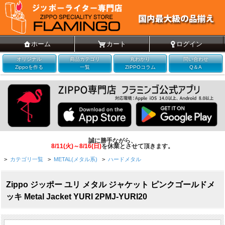
ホーム
カート
ログイン
オリジナル
商品カテゴリ
丸わかり
問い合わせ
Zippoを作る
一覧
ZIPPOコラム
Q＆A
誠に勝手ながら、
8/11(火)～8/16(日)
を休業とさせて頂きます。
>
カテゴリ一覧
>
METAL(メタル系)
>
ハードメタル
Zippo ジッポー ユリ メタル ジャケット ピンクゴールドメ
ッキ Metal Jacket YURI 2PMJ-YURI20