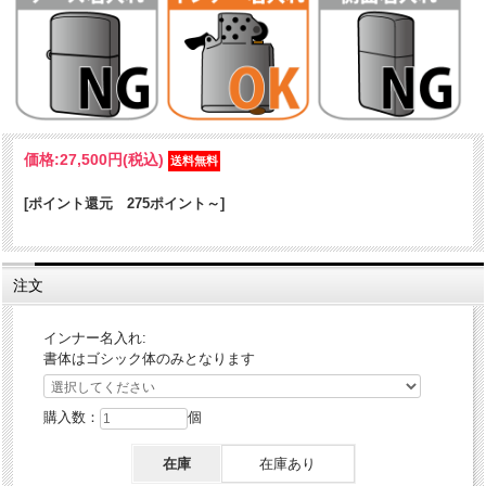
リーズ。その重厚感は、これまでのZIPPOライターにない迫力と存在
感を放ちます。重さは約120g、ズッシリとした重さですが、程よく心
地よい感覚です。男性が持つとカッコイイデザイン！
ケース形状：レギュラー・ケース
加工表面処理：PGDメッキ｜メタルジャケット
重量：約120g
価格:
27,500円
(税込)
[ポイント還元 275ポイント～]
注文
インナー名入れ:
書体はゴシック体のみとなります
購入数：
個
在庫
在庫あり