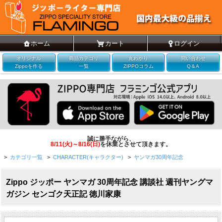
ホーム
カート
ログイン
オリジナル
商品カテゴリ
丸わかり
問い合わせ
Zippoを作る
一覧
ZIPPOコラム
Q＆A
誠に勝手ながら、
8/11(火)～8/16(日)
を休業とさせて頂きます。
>
カテゴリ一覧
>
CHARACTER(キャラクター)
>
ヤンマガ30周年記念
Zippo ジッポー ヤンマガ 30周年記念 講談社 週刊ヤングマ
ガジン センゴク天正記 徳川家康