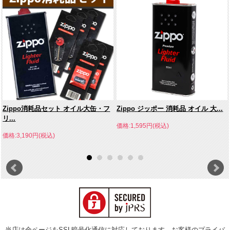
Zippo消耗品セット オイル大缶・フ
Zippo ジッポー 消耗品 オイル 大...
リ...
価格:1,595円(税込)
価格:3,190円(税込)
当店は全ページをSSL暗号化通信に対応しております。お客様のプライバ