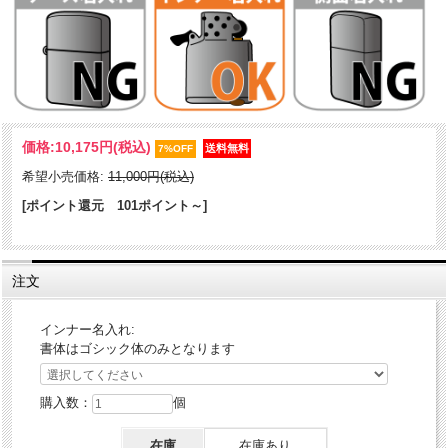
Zippo（ジッポー）：センゴク天正記徳川家康/ヤンマガ30周年記念
価格:
10,175円
(税込)
7%OFF
「センゴク」は宮下英樹先生による2004年から連載中の戦国時代漫画
希望小売価格:
11,000円(税込)
です！実在の「千石秀久」という武将を主人公に同時代の資料や現地
取材をもとにした「リアル戦国漫画」で先生の描くその人物像の表現
[ポイント還元 101ポイント～]
は力強く、漫画ファンは元より歴史ファンをも虜にし、多くの読者を
ひきつけています！Zippo初登場です！
注文
ケース形状：レギュラーケース
加工：両面加工
その他：ヤンマガ30周年記念
インナー名入れ:
書体はゴシック体のみとなります
購入数：
個
在庫
在庫あり