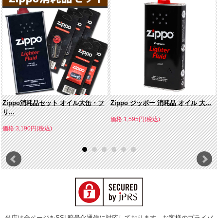
Zippo消耗品セット オイル大缶・フ
Zippo ジッポー 消耗品 オイル 大...
リ...
価格:1,595円(税込)
価格:3,190円(税込)
当店は全ページをSSL暗号化通信に対応しております。お客様のプライバ