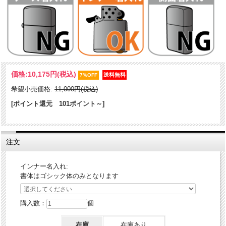
KISS×SIS（キスシス）は、ぢだま某先生による大人気作品です。
価格:
10,175円
(税込)
OAD（オリジナルアニメDVDのほか、昨年はTVアニメにもなり、人気
7%OFF
急上昇中。「住之江圭太」と義姉の双子「あこ」「りこ」の3人の妙で
希望小売価格:
11,000円(税込)
少しエッチな関係が読者を魅了しています！側面にシリアル番号が刻
印されております。あなただけの、特別なコレクションになるでしょ
[ポイント還元 101ポイント～]
う。
ケース形状：レギュラーケース
注文
加工：マット塗装｜プリント
その他：講談社ヤンマガ30周年記念｜シリアル番号（指定不可）
インナー名入れ:
書体はゴシック体のみとなります
購入数：
個
在庫
在庫あり