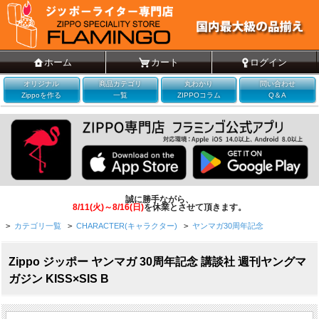
ホーム
カート
ログイン
オリジナル
商品カテゴリ
丸わかり
問い合わせ
Zippoを作る
一覧
ZIPPOコラム
Q＆A
誠に勝手ながら、
8/11(火)～8/16(日)
を休業とさせて頂きます。
>
カテゴリ一覧
>
CHARACTER(キャラクター)
>
ヤンマガ30周年記念
Zippo ジッポー ヤンマガ 30周年記念 講談社 週刊ヤングマ
ガジン KISS×SIS B