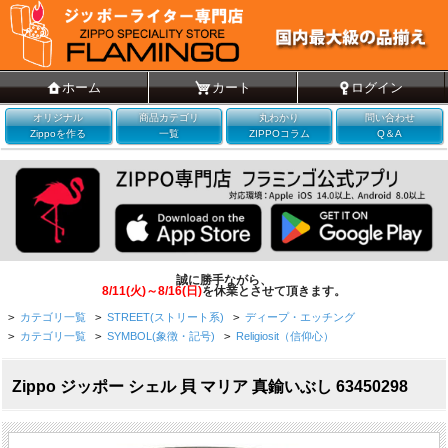
ホーム
カート
ログイン
オリジナル
商品カテゴリ
丸わかり
問い合わせ
Zippoを作る
一覧
ZIPPOコラム
Q＆A
誠に勝手ながら、
8/11(火)～8/16(日)
を休業とさせて頂きます。
>
カテゴリ一覧
>
STREET(ストリート系)
>
ディープ・エッチング
>
カテゴリ一覧
>
SYMBOL(象徴・記号)
>
Religiosit（信仰心）
Zippo ジッポー シェル 貝 マリア 真鍮いぶし 63450298