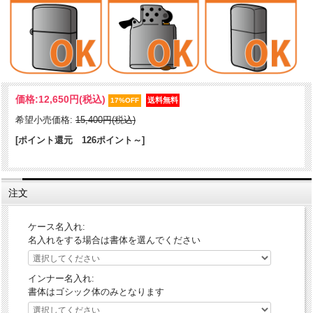
「アラベスクマリア」シリーズにシェル（貝貼り）バージョンが登場
価格:
12,650円
(税込)
しました。マリア様の回りを貝貼りにすることでゴージャス感を演
17%OFF
出！存在感抜群のZippoです。御守り代わりももGood。
希望小売価格:
15,400円(税込)
ケース形状：レギュラー・ケース
[ポイント還元 126ポイント～]
加工表面処理：真鍮いぶし｜エッチング
注文
ケース名入れ:
名入れをする場合は書体を選んでください
インナー名入れ:
書体はゴシック体のみとなります