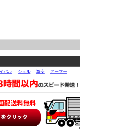
イバル
シェル
激安
アーマー