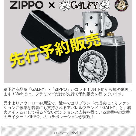
※予約商品※「GALFY」×「ZIPPO」がコラボ！3月下旬から順次発送し
ます！Webでは、フラミンゴだけが先行で予約販売を行っています。
元来よりアウトロー御用達で、近年ではリブランドの成功によりファッ
ションに敏感な若者にも支持されるアパレルブランド「GALFY」と、着
火アイテムとして揺るぎないポジションと支持を得ている定番中の定番
のライター「ZIPPO」のコラボレーションが実現！
1 / 1ページ
（全2件）