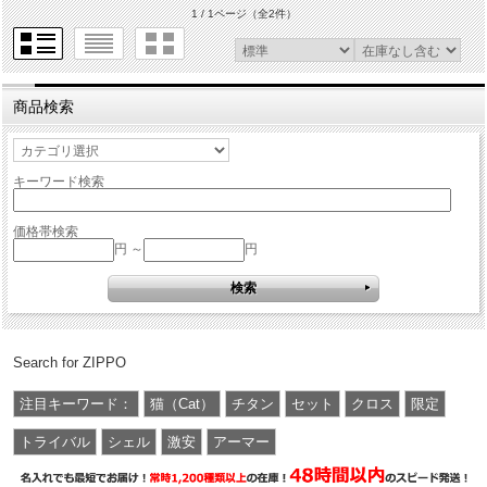
1 / 1ページ
（全2件）
商品検索
キーワード検索
価格帯検索
円 ～
円
Search for ZIPPO
注目キーワード：
猫（Cat）
チタン
セット
クロス
限定
トライバル
シェル
激安
アーマー