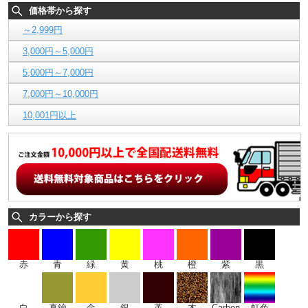
価格帯から探す
～2,999円
3,000円～5,000円
5,000円～7,000円
7,000円～10,000円
10,001円以上
カラーから探す
赤
青
緑
黄
桃
橙
紫
黒
白
真鍮
金
銀
革
木
Carbon
虹色