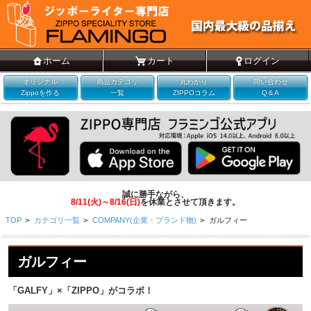
ホーム
カート
ログイン
オリジナル
商品カテゴリ
丸わかり
問い合わせ
Zippoを作る
一覧
ZIPPOコラム
Q＆A
誠に勝手ながら、
8/11(火)～8/16(日)
を休業とさせて頂きます。
TOP
>
カテゴリ一覧
>
COMPANY(企業・ブランド物)
>
ガルフィー
ガルフィー
「GALFY」×「ZIPPO」がコラボ！