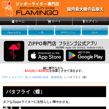
ホーム
カート
ログイン
オリジナル
商品カテゴリ
丸わかり
問い合わせ
Zippoを作る
一覧
ZIPPOコラム
Q＆A
誠に勝手ながら、
8/11(火)～8/16(日)
を休業とさせて頂きます。
TOP
>
カテゴリ一覧
>
ANIMAL(自然・動植物系)
>
バタフライ（蝶）
バタフライ（蝶）
タフなZippoライターに女性らしい華やかさを。