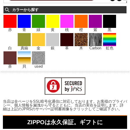
カラーから探す
赤
青
緑
黄
桃
橙
紫
黒
白
真鍮
金
銀
革
木
Carbon
虹色
茶
貝
used
当店は全ページをSSL暗号化通信に対応しております。お客様のプライバ
シー、個人情報を漏洩から守るとともに、当店の実在を証明します。詳
細は上記のJPRSのサーバー証明書画像をクリックしてご確認下さい。
ZIPPOは永久保証。ギフトに