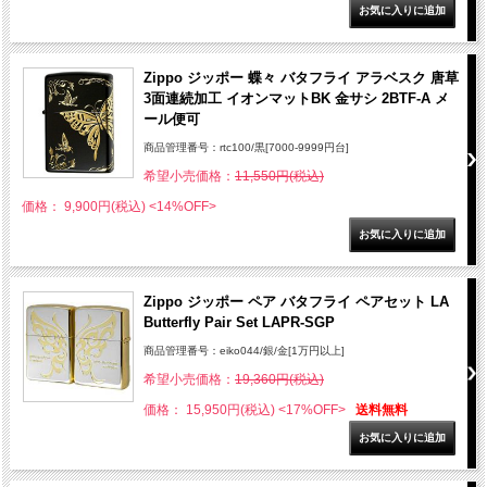
Zippo ジッポー 蝶々 バタフライ アラベスク 唐草
3面連続加工 イオンマットBK 金サシ 2BTF-A メ
ール便可
商品管理番号：rtc100/黒[7000-9999円台]
希望小売価格：
11,550円(税込)
価格： 9,900円(税込)
<14%OFF>
Zippo ジッポー ペア バタフライ ペアセット LA
Butterfly Pair Set LAPR-SGP
商品管理番号：eiko044/銀/金[1万円以上]
希望小売価格：
19,360円(税込)
価格： 15,950円(税込)
<17%OFF>
送料無料