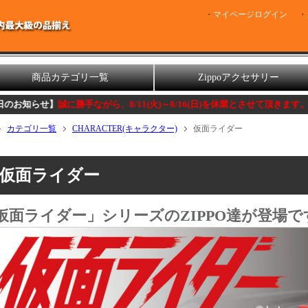
マイページログイン
商品カテゴリ一覧
Zippoアクセサリー
】
誠に勝手ながら、8/11(火)～8/16(日)を休業とさせて頂きます。
カテゴリ一覧
CHARACTER(キャラクター)
仮面ライダー
仮面ライダー
仮面ライダー」シリーズのZIPPO達が登場で