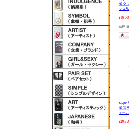
撮 ク
ンス品
¥16,50
在庫 
Zipp
撮 電
ォーム
¥20,35