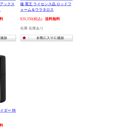
 アックス
撮 電王 ライセンス品 ロッドフ
ス
ォーム＆ウラタロス
料
¥20,350
(税込)
送料無料
在庫 在庫あり
ライダー 特
料