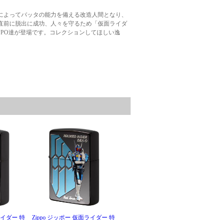
によってバッタの能力を備える改造人間となり、
直前に脱出に成功、人々を守るため「仮面ライダ
PPO達が登場です。コレクションしてほしい逸
ライダー 特
Zippo ジッポー 仮面ライダー 特