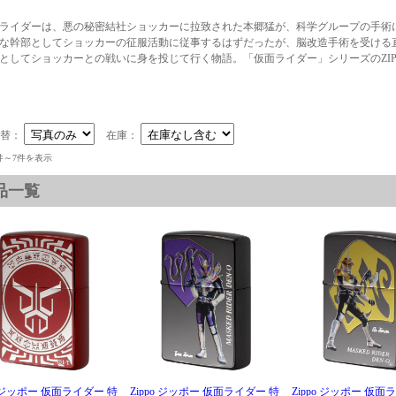
ライダーは、悪の秘密結社ショッカーに拉致された本郷猛が、科学グループの手術
な幹部としてショッカーの征服活動に従事するはずだったが、脳改造手術を受ける
としてショッカーとの戦いに身を投じて行く物語。「仮面ライダー」シリーズのZI
切替：
在庫：
件～7件を表示
品一覧
o ジッポー 仮面ライダー 特
Zippo ジッポー 仮面ライダー 特
Zippo ジッポー 仮面