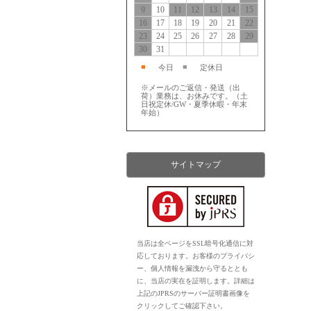
9
10
11
12
13
14
15
16
17
18
19
20
21
22
23
24
25
26
27
28
29
30
31
■
■
今日
定休日
※メールのご返信・発送（出
荷）業務は、お休みです。（土
日祝定休/GW・夏季休暇・年末
年始）
サイトマップ
当店は全ページをSSL暗号化通信に対
応しております。お客様のプライバシ
ー、個人情報を漏洩から守るととも
に、当店の実在を証明します。詳細は
上記のJPRSのサーバー証明書画像を
クリックしてご確認下さい。