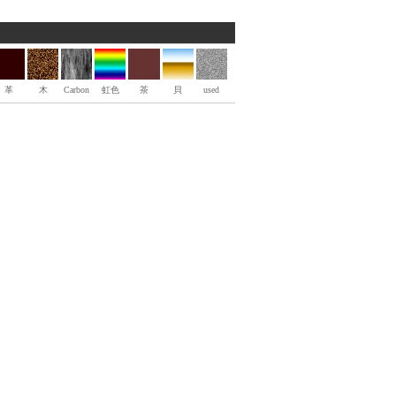
革
木
Carbon
虹色
茶
貝
used