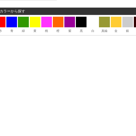
カラーから探す
赤
青
緑
黄
桃
橙
紫
黒
白
真鍮
金
銀