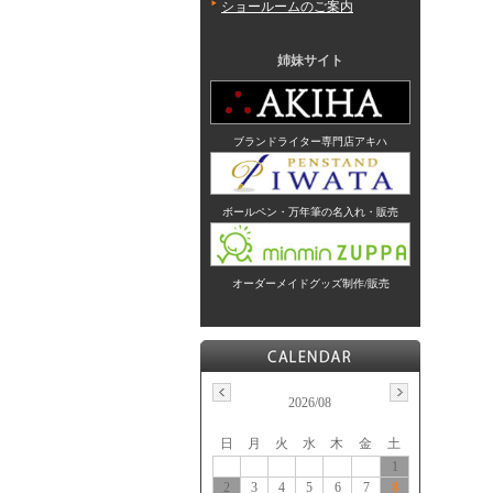
ショールームのご案内
姉妹サイト
ブランドライター専門店アキハ
ボールペン・万年筆の名入れ・販売
オーダーメイドグッズ制作/販売
2026/08
日
月
火
水
木
金
土
1
2
3
4
5
6
7
8