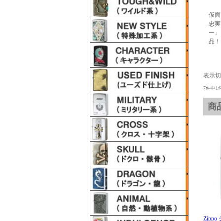
仮面
忠実
ー」
品！
表示
7件中1
商
Zipp