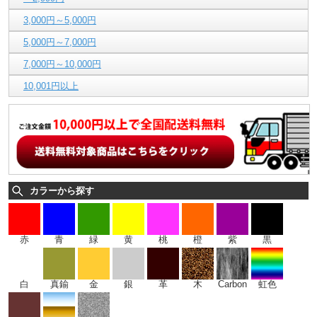
3,000円～5,000円
5,000円～7,000円
7,000円～10,000円
10,001円以上
カラーから探す
赤
青
緑
黄
桃
橙
紫
黒
白
真鍮
金
銀
革
木
Carbon
虹色