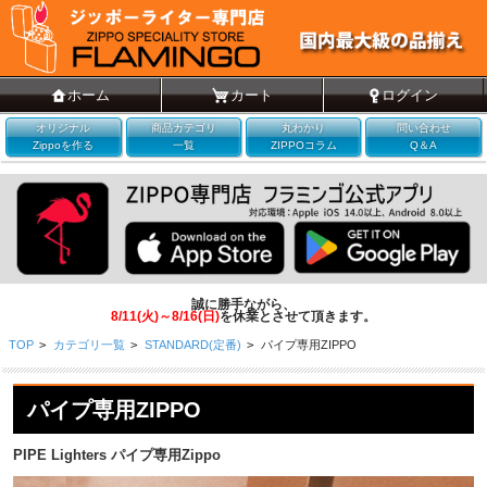
ホーム
カート
ログイン
オリジナル
商品カテゴリ
丸わかり
問い合わせ
Zippoを作る
一覧
ZIPPOコラム
Q＆A
誠に勝手ながら、
8/11(火)～8/16(日)
を休業とさせて頂きます。
TOP
>
カテゴリ一覧
>
STANDARD(定番)
>
パイプ専用ZIPPO
パイプ専用ZIPPO
PIPE Lighters パイプ専用Zippo