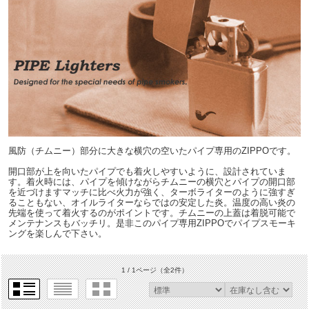
風防（チムニー）部分に大きな横穴の空いたパイプ専用のZIPPOです。
開口部が上を向いたパイプでも着火しやすいように、設計されていま
す。着火時には、パイプを傾けながらチムニーの横穴とパイプの開口部
を近づけますマッチに比べ火力が強く、ターボライターのように強すぎ
ることもない、オイルライターならではの安定した炎。温度の高い炎の
先端を使って着火するのがポイントです。チムニーの上蓋は着脱可能で
メンテナンスもバッチリ。是非このパイプ専用ZIPPOでパイプスモーキ
ングを楽しんで下さい。
1 / 1ページ
（全2件）