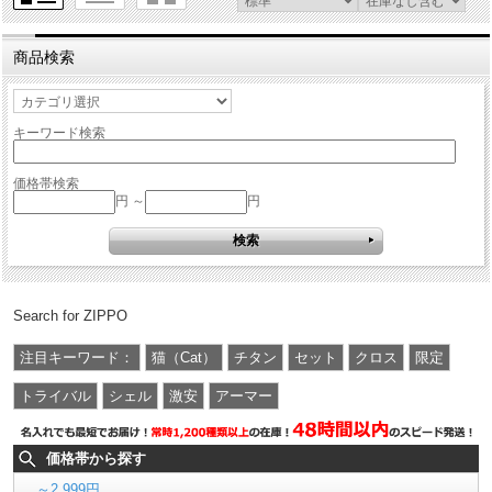
商品検索
キーワード検索
価格帯検索
円 ～
円
Search for ZIPPO
注目キーワード：
猫（Cat）
チタン
セット
クロス
限定
トライバル
シェル
激安
アーマー
価格帯から探す
～2,999円