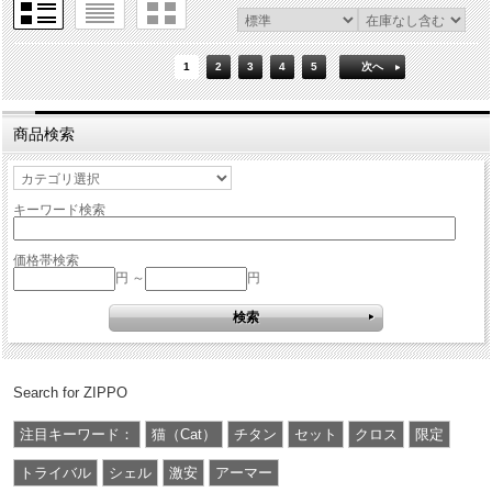
1
2
3
4
5
次へ
商品検索
キーワード検索
価格帯検索
円 ～
円
Search for ZIPPO
注目キーワード：
猫（Cat）
チタン
セット
クロス
限定
トライバル
シェル
激安
アーマー