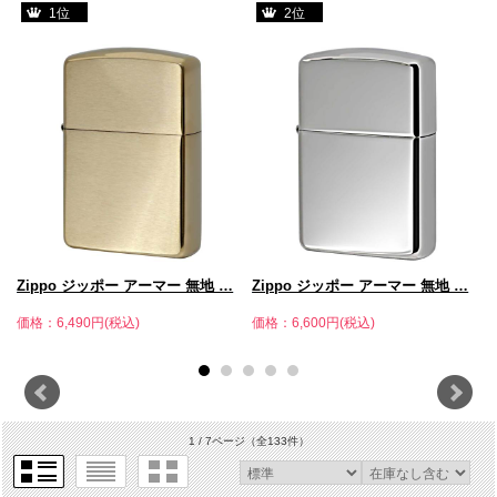
1位
2位
Zippo ジッポー アーマー 無地 …
Zippo ジッポー アーマー 無地 …
価格：6,490円(税込)
価格：6,600円(税込)
価
1 / 7ページ
（全133件）