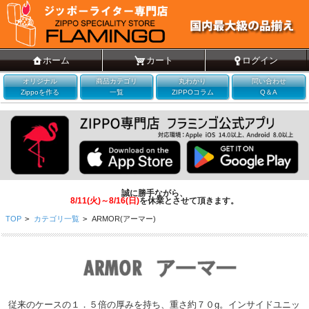
ホーム
カート
ログイン
オリジナル
商品カテゴリ
丸わかり
問い合わせ
Zippoを作る
一覧
ZIPPOコラム
Q＆A
誠に勝手ながら、
8/11(火)～8/16(日)
を休業とさせて頂きます。
TOP
>
カテゴリ一覧
>
ARMOR(アーマー)
従来のケースの１．５倍の厚みを持ち、重さ約７０g。インサイドユニッ