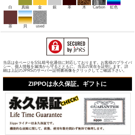
白
真鍮
金
銀
革
木
Carbon
虹色
茶
貝
used
当店は全ページをSSL暗号化通信に対応しております。お客様のプライバ
シー、個人情報を漏洩から守るとともに、当店の実在を証明します。詳
細は上記のJPRSのサーバー証明書画像をクリックしてご確認下さい。
ZIPPOは永久保証。ギフトに